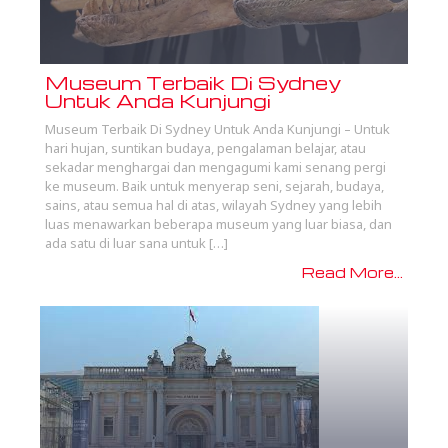
Museum Terbaik Di Sydney
Untuk Anda Kunjungi
Museum Terbaik Di Sydney Untuk Anda Kunjungi – Untuk
hari hujan, suntikan budaya, pengalaman belajar, atau
sekadar menghargai dan mengagumi kami senang pergi
ke museum. Baik untuk menyerap seni, sejarah, budaya,
sains, atau semua hal di atas, wilayah Sydney yang lebih
luas menawarkan beberapa museum yang luar biasa, dan
ada satu di luar sana untuk […]
Read More...