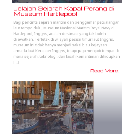
Jelajah Sejarah Kapal Perang di
Museum Hartlepool
Bagi pencinta sejarah maritim dan penggemar petualangan
laut tempo dulu, Museum Nasional Maritim Royal Navy di
Hartlepool, Inggris, adalah destinasi yang tak boleh
dilewatkan. Terletak di wilayah pesisir timur laut Inggris,
museum ini tidak hanya menjadi saksi bisu kejayaan
armada laut Kerajaan Inggris, tetapi juga menjadi tempat di
mana sejarah, teknologi, dan kisah kemaritiman dihidupkan
[…]
Read More...