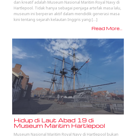
dan kreatif adalah Museum Nasional Maritim Royal Navy di
Hartlepool. Tidak hanya sebagai penjaga artefak masa lalu,
museum ini berperan aktif dalam mendidik generasi masa
kini tentang sejarah kelautan Inggris yang […]
Read More...
Hidup di Laut Abad 19 di
Museum Maritim Hartlepool
Museum Nasional Maritim Royal Navy di Hartlepool bukan