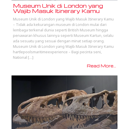
Museum Unik di London yang
Wajib Masuk Itinerary Kamu
Museum Unik di London yang Wajib Masuk Itinerary Kamu
– Tidak ada kekurangan museum di London mulai dari
lembaga terkenal dunia seperti British Museum hingga
penawaran khusus lainnya seperti Museum Kartun, selalu
ada sesuatu yang sesuai dengan minat setiap orang.
Museum Unik di London yang Wajib Masuk Itinerary Kamu
hartlepoolsmaritimeexperience – Bagi pecinta seni,
National […]
Read More...