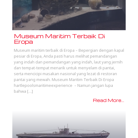
Museum Maritim Terbaik Di
Eropa
Museum maritim terbaik di Eropa – Bepergian dengan kapal
pesiar di Eropa, Anda pasti harus melihat pemandangan
yang indah dan pemandangan yang indah, laut yang jernih
dan tempat-tempat menarik untuk menyelam di pantai,
serta mencicipi masakan nasional yang lezat di restoran
pantai yang mewah. Museum Maritim Terbaik Di Eropa
hartlepoolsmaritimeexperience – Namun jangan lupa
bahwa […]
Read More...