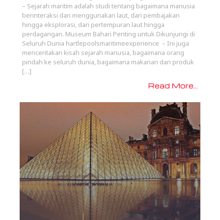
– Sejarah maritim adalah studi tentang bagaimana manusia
berinteraksi dan menggunakan laut, dari pembajakan
hingga eksplorasi, dari pertempuran laut hingga
perdagangan. Museum Bahari Penting untuk Dikunjungi di
Seluruh Dunia hartlepoolsmaritimeexperience – Ini juga
menceritakan kisah sejarah manusia, bagaimana orang
pindah ke seluruh dunia, bagaimana makanan dan produk
[…]
Read More...