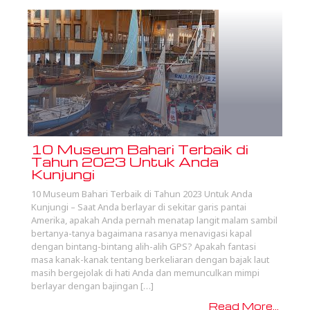
10 Museum Bahari Terbaik di
Tahun 2023 Untuk Anda
Kunjungi
10 Museum Bahari Terbaik di Tahun 2023 Untuk Anda
Kunjungi – Saat Anda berlayar di sekitar garis pantai
Amerika, apakah Anda pernah menatap langit malam sambil
bertanya-tanya bagaimana rasanya menavigasi kapal
dengan bintang-bintang alih-alih GPS? Apakah fantasi
masa kanak-kanak tentang berkeliaran dengan bajak laut
masih bergejolak di hati Anda dan memunculkan mimpi
berlayar dengan bajingan […]
Read More...