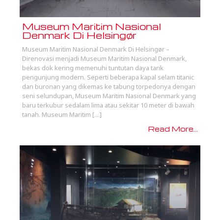
Museum Maritim Nasional
Denmark Di Helsingør
Museum Maritim Nasional Denmark Di Helsingør –
Direnovasi menjadi Museum Maritim Nasional Denmark,
bekas dok kering memenuhi tuntutan daya tarik
pengunjung modern. Seperti beberapa kapal selam titanic
dan buronan yang dikemas ke tabung torpedonya dengan
seni selundupan, Museum Maritim Nasional Denmark yang
baru terkubur sedalam lima atau sekitar 10 meter di bawah
tanah. Museum Maritim […]
Read More...