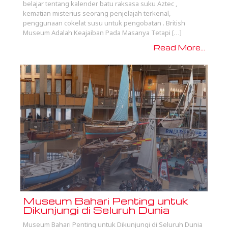
belajar tentang kalender batu raksasa suku Aztec ,
kematian misterius seorang penjelajah terkenal,
penggunaan cokelat susu untuk pengobatan . British
Museum Adalah Keajaiban Pada Masanya Tetapi […]
Read More...
Museum Bahari Penting untuk
Dikunjungi di Seluruh Dunia
Museum Bahari Penting untuk Dikunjungi di Seluruh Dunia