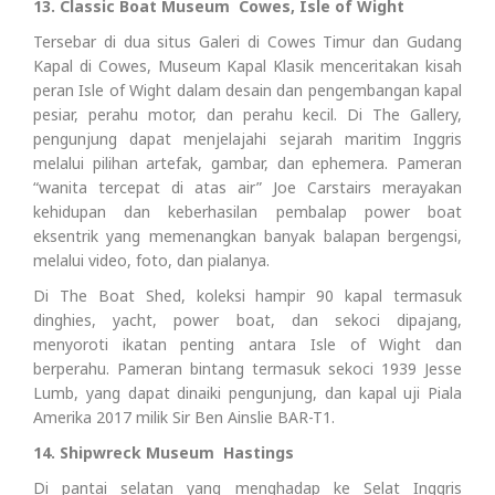
13. Classic Boat Museum Cowes, Isle of Wight
Tersebar di dua situs Galeri di Cowes Timur dan Gudang
Kapal di Cowes, Museum Kapal Klasik menceritakan kisah
peran Isle of Wight dalam desain dan pengembangan kapal
pesiar, perahu motor, dan perahu kecil. Di The Gallery,
pengunjung dapat menjelajahi sejarah maritim Inggris
melalui pilihan artefak, gambar, dan ephemera. Pameran
“wanita tercepat di atas air” Joe Carstairs merayakan
kehidupan dan keberhasilan pembalap power boat
eksentrik yang memenangkan banyak balapan bergengsi,
melalui video, foto, dan pialanya.
Di The Boat Shed, koleksi hampir 90 kapal termasuk
dinghies, yacht, power boat, dan sekoci dipajang,
menyoroti ikatan penting antara Isle of Wight dan
berperahu. Pameran bintang termasuk sekoci 1939 Jesse
Lumb, yang dapat dinaiki pengunjung, dan kapal uji Piala
Amerika 2017 milik Sir Ben Ainslie BAR-T1.
14. Shipwreck Museum Hastings
Di pantai selatan yang menghadap ke Selat Inggris