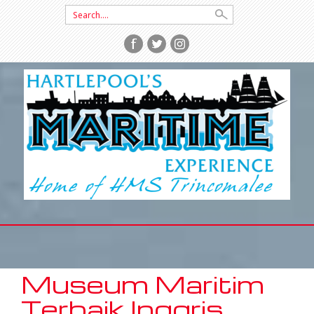
Search
for:
SKIP
TO
CONTENT
Museum Maritim
Terbaik Inggris