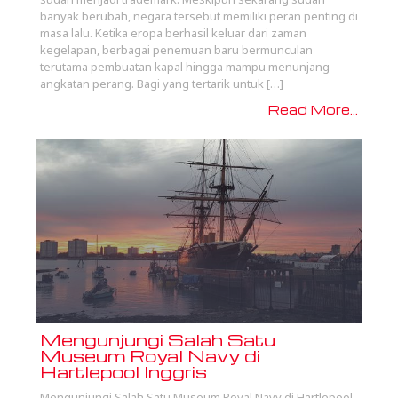
banyak berubah, negara tersebut memiliki peran penting di
masa lalu. Ketika eropa berhasil keluar dari zaman
kegelapan, berbagai penemuan baru bermunculan
terutama pembuatan kapal hingga mampu menunjang
angkatan perang. Bagi yang tertarik untuk […]
Read More...
Mengunjungi Salah Satu
Museum Royal Navy di
Hartlepool Inggris
Mengunjungi Salah Satu Museum Royal Navy di Hartlepool