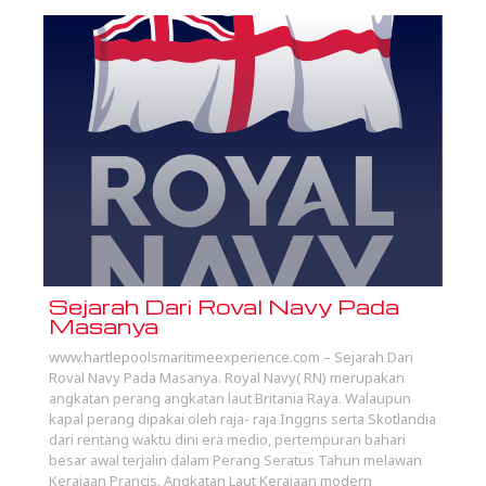
Sejarah Dari Roval Navy Pada
Masanya
www.hartlepoolsmaritimeexperience.com – Sejarah Dari
Roval Navy Pada Masanya. Royal Navy( RN) merupakan
angkatan perang angkatan laut Britania Raya. Walaupun
kapal perang dipakai oleh raja- raja Inggris serta Skotlandia
dari rentang waktu dini era medio, pertempuran bahari
besar awal terjalin dalam Perang Seratus Tahun melawan
Kerajaan Prancis. Angkatan Laut Kerajaan modern