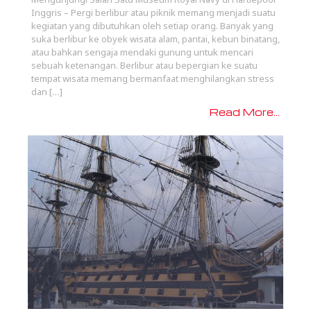
Inggris – Pergi berlibur atau piknik memang menjadi suatu
kegiatan yang dibutuhkan oleh setiap orang. Banyak yang
suka berlibur ke obyek wisata alam, pantai, kebun binatang,
atau bahkan sengaja mendaki gunung untuk mencari
sebuah ketenangan. Berlibur atau bepergian ke suatu
tempat wisata memang bermanfaat menghilangkan stress
dan […]
Read More...