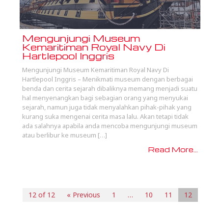
Mengunjungi Museum
Kemaritiman Royal Navy Di
Hartlepool Inggris
Mengunjungi Museum Kemaritiman Royal Navy Di
Hartlepool Inggris – Menikmati museum dengan berbagai
benda dan cerita sejarah dibaliknya memang menjadi suatu
hal menyenangkan bagi sebagian orang yang menyukai
sejarah, namun juga tidak menyalahkan pihak-pihak yang
kurang suka mengenai cerita masa lalu. Akan tetapi tidak
ada salahnya apabila anda mencoba mengunjungi museum
atau berlibur ke museum […]
Read More...
12 of 12
« Previous
1
…
10
11
12