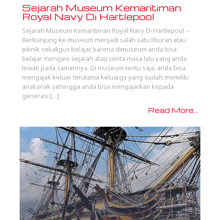
Sejarah Museum Kemaritiman
Royal Navy Di Hartlepool
Sejarah Museum Kemaritiman Royal Navy Di Hartlepool –
Berkunjung ke museum menjadi salah satu liburan atau
piknik sekaligus belajar, karena dimuseum anda bisa
belajar mengani sejarah atau cerita masa lalu yang anda
lewati pada zamannya. Di museum tentu saja, anda bisa
mengajak keluar terutama keluarga yang sudah memiliki
anakanak sehingga anda bisa mengajarkan kepada
generasi […]
Read More...