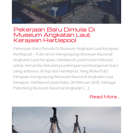
Pekerjaan Baru Dimulai Di
Museum Angkatan Laut
Kerajaan Hartlepool
Pekerjaan Baru Dimulai Di Museum Angkatan Laut Kerajaan
Hartlepool – Putri Anne mengunjungi Museum Nasional
Angkatan Laut Kerajaan, Hartlepool, pada bulan Februari
untuk menandai dimulainya pekerjaan pembangunan baru
yang ambisius di tepi laut Hartlepool. Yang Mulia Putri
Kerajaan mengunjungi Museum Nasional Angkatan Laut
Kerajaan, Hartlepool pada Rabu 26 Februari 2020. Sebagai
Pelindung Museum Nasional Angkatan […]
Read More...