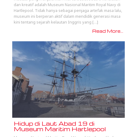
dan kreatif adalah Museum Nasional Maritim Royal Navy di
Hartlepool. Tidak hanya sebagai penjaga artefak masa lalu,
museum ini berperan aktif dalam mendidik generasi masa
kini tentang sejarah kelautan Inggris yang […]
Read More...
Hidup di Laut Abad 19 di
Museum Maritim Hartlepool