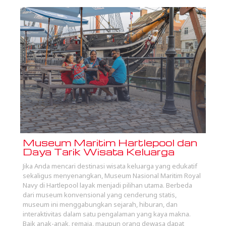
Museum Maritim Hartlepool dan
Daya Tarik Wisata Keluarga
Jika Anda mencari destinasi wisata keluarga yang edukatif
sekaligus menyenangkan, Museum Nasional Maritim Royal
Navy di Hartlepool layak menjadi pilihan utama. Berbeda
dari museum konvensional yang cenderung statis,
museum ini menggabungkan sejarah, hiburan, dan
interaktivitas dalam satu pengalaman yang kaya makna.
Baik anak-anak, remaja, maupun orang dewasa dapat