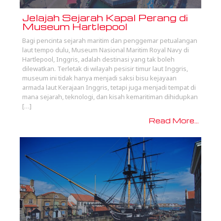
Jelajah Sejarah Kapal Perang di
Museum Hartlepool
Bagi pencinta sejarah maritim dan penggemar petualangan
laut tempo dulu, Museum Nasional Maritim Royal Navy di
Hartlepool, Inggris, adalah destinasi yang tak boleh
dilewatkan. Terletak di wilayah pesisir timur laut Inggris,
museum ini tidak hanya menjadi saksi bisu kejayaan
armada laut Kerajaan Inggris, tetapi juga menjadi tempat di
mana sejarah, teknologi, dan kisah kemaritiman dihidupkan
[…]
Read More...