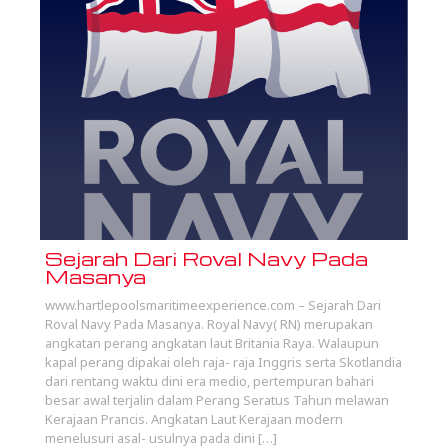
Sejarah Dari Roval Navy Pada
Masanya
www.hartlepoolsmaritimeexperience.com – Sejarah Dari
Roval Navy Pada Masanya. Royal Navy( RN) merupakan
angkatan perang angkatan laut Britania Raya. Walaupun
kapal perang dipakai oleh raja- raja Inggris serta Skotlandia
dari rentang waktu dini era medio, pertempuran bahari
besar awal terjalin dalam Perang Seratus Tahun melawan
Kerajaan Prancis. Angkatan Laut Kerajaan modern
menelusuri asal- usulnya pada dini […]