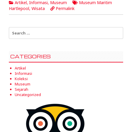
Artikel
,
Informasi
,
Museum
Museum Maritim
Hartlepool
,
Wisata
Permalink
Search
for:
CATEGORIES
Artikel
Informasi
Koleksi
Museum
Sejarah
Uncategorized