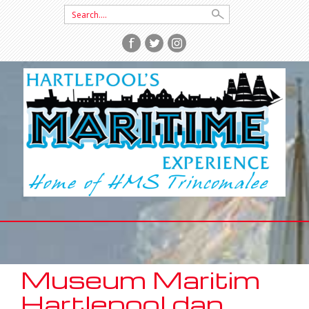
Search
for:
SKIP
TO
CONTENT
Museum Maritim
Hartlepool dan