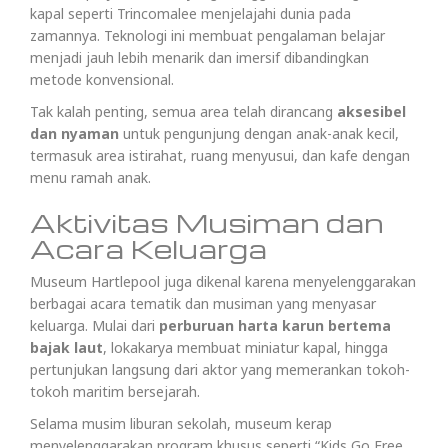
kapal seperti Trincomalee menjelajahi dunia pada
zamannya. Teknologi ini membuat pengalaman belajar
menjadi jauh lebih menarik dan imersif dibandingkan
metode konvensional.
Tak kalah penting, semua area telah dirancang
aksesibel
dan nyaman
untuk pengunjung dengan anak-anak kecil,
termasuk area istirahat, ruang menyusui, dan kafe dengan
menu ramah anak.
Aktivitas Musiman dan
Acara Keluarga
Museum Hartlepool juga dikenal karena menyelenggarakan
berbagai acara tematik dan musiman yang menyasar
keluarga. Mulai dari
perburuan harta karun bertema
bajak laut
, lokakarya membuat miniatur kapal, hingga
pertunjukan langsung dari aktor yang memerankan tokoh-
tokoh maritim bersejarah.
Selama musim liburan sekolah, museum kerap
menyelenggarakan program khusus seperti “Kids Go Free