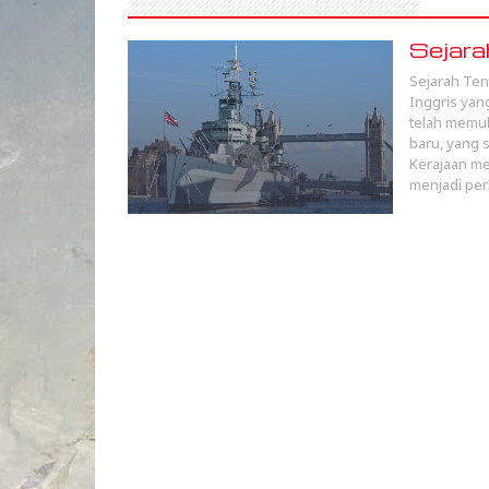
Sejara
Sejarah Ten
Inggris yan
telah memul
baru, yang 
Kerajaan m
menjadi per