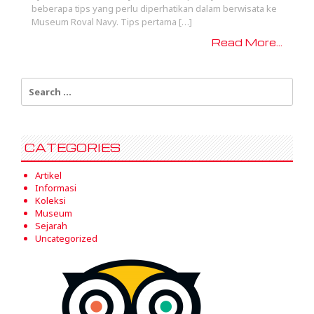
beberapa tips yang perlu diperhatikan dalam berwisata ke
Museum Roval Navy. Tips pertama […]
Read More...
Search
for:
CATEGORIES
Artikel
Informasi
Koleksi
Museum
Sejarah
Uncategorized