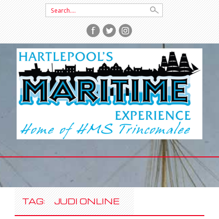
Search
for:
SKIP
TO
CONTENT
TAG:
JUDI ONLINE