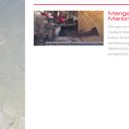
Menge
Mariti
Mengenal L
Zealand Ma
bahari di A
berdampinga
demonstrasi 
pengembara