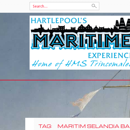
Search
for:
SKIP
TO
CONTENT
TAG:
MARITIM SELANDIA B