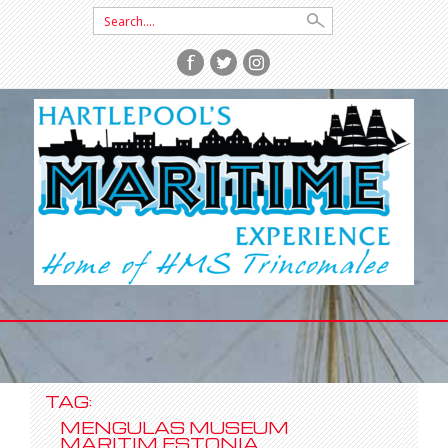
Search
for:
SKIP
TO
CONTENT
TAG:
MENGULAS MUSEUM
MARITIM ESTONIA