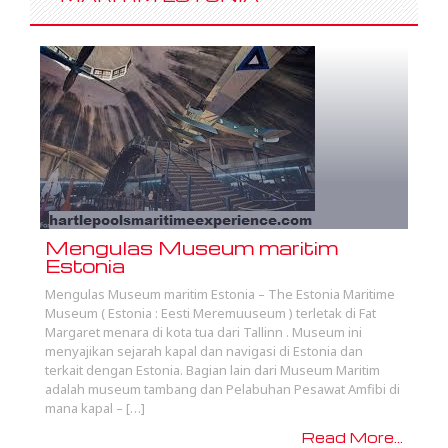
Mengulas Museum maritim
Estonia
Mengulas Museum maritim Estonia – The Estonia Maritime
Museum ( Estonia : Eesti Meremuuseum ) terletak di Fat
Margaret menara di kota tua dari Tallinn . Museum ini
menyajikan sejarah kapal dan navigasi di Estonia dan
terkait dengan Estonia. Bagian lain dari Museum Maritim
adalah museum tambang dan Pelabuhan Pesawat Amfibi di
mana kapal – […]
Read More...