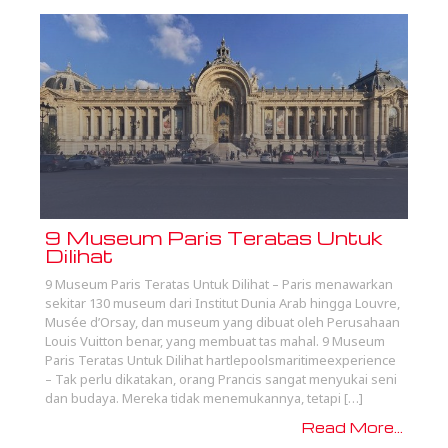
9 Museum Paris Teratas Untuk
Dilihat
9 Museum Paris Teratas Untuk Dilihat – Paris menawarkan
sekitar 130 museum dari Institut Dunia Arab hingga Louvre,
Musée d’Orsay, dan museum yang dibuat oleh Perusahaan
Louis Vuitton benar, yang membuat tas mahal. 9 Museum
Paris Teratas Untuk Dilihat hartlepoolsmaritimeexperience
– Tak perlu dikatakan, orang Prancis sangat menyukai seni
dan budaya. Mereka tidak menemukannya, tetapi […]
Read More...