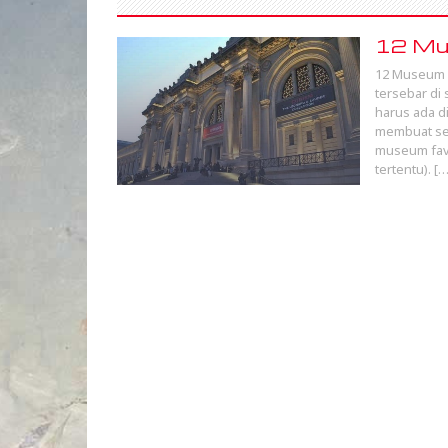
12 Mus
12 Museum T
tersebar di
harus ada d
membuat seg
museum favo
tertentu). […