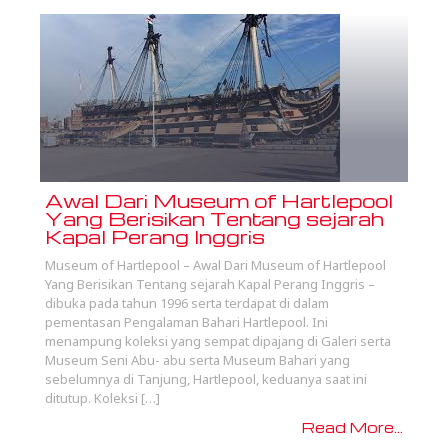
Awal Dari Museum of Hartlepool
Yang Berisikan Tentang sejarah
Kapal Perang Inggris
Museum of Hartlepool – Awal Dari Museum of Hartlepool
Yang Berisikan Tentang sejarah Kapal Perang Inggris –
dibuka pada tahun 1996 serta terdapat di dalam
pementasan Pengalaman Bahari Hartlepool. Ini
menampung koleksi yang sempat dipajang di Galeri serta
Museum Seni Abu- abu serta Museum Bahari yang
sebelumnya di Tanjung, Hartlepool, keduanya saat ini
ditutup. Koleksi […]
Read More...