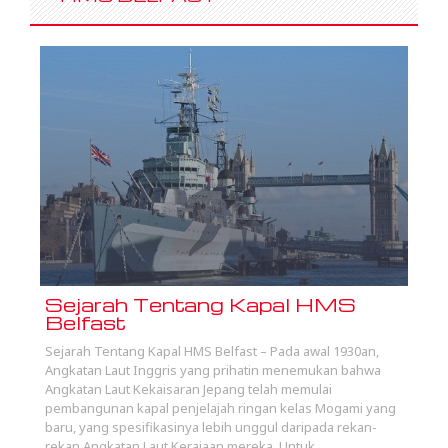
Sejarah Tentang Kapal HMS
Belfast
Sejarah Tentang Kapal HMS Belfast – Pada awal 1930an,
Angkatan Laut Inggris yang prihatin menemukan bahwa
Angkatan Laut Kekaisaran Jepang telah memulai
pembangunan kapal penjelajah ringan kelas Mogami yang
baru, yang spesifikasinya lebih unggul daripada rekan-
rekan Angkatan Laut Kerajaan mereka. Untuk