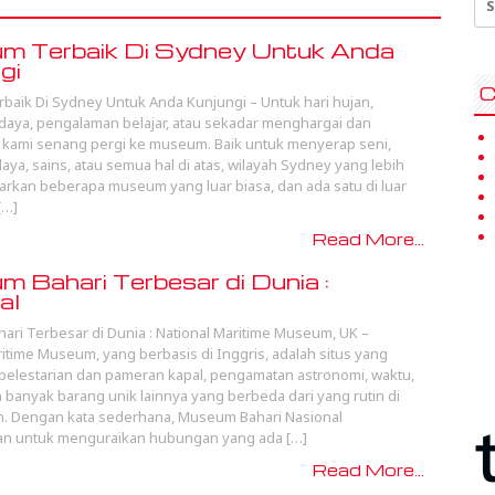
for
m Terbaik Di Sydney Untuk Anda
gi
C
aik Di Sydney Untuk Anda Kunjungi – Untuk hari hujan,
daya, pengalaman belajar, atau sekadar menghargai dan
kami senang pergi ke museum. Baik untuk menyerap seni,
aya, sains, atau semua hal di atas, wilayah Sydney yang lebih
rkan beberapa museum yang luar biasa, dan ada satu di luar
[…]
Read More...
 Bahari Terbesar di Dunia :
al
ri Terbesar di Dunia : National Maritime Museum, UK –
ritime Museum, yang berbasis di Inggris, adalah situs yang
elestarian dan pameran kapal, pengamatan astronomi, waktu,
n banyak barang unik lainnya yang berbeda dari yang rutin di
. Dengan kata sederhana, Museum Bahari Nasional
kan untuk menguraikan hubungan yang ada […]
Read More...