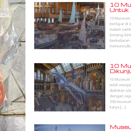
10 Mus
Untuk 
10 Museum B
berlayar di
malam sambi
bintang-bin
berkeliaran
memunculka
10 Mus
Dikunj
10 Museum T
telah menjad
didirikan ol
dengan seja
200 museum 
karya […]
Museu