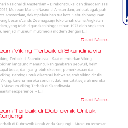
ri Nasional di Amsterdam – Direkonstruksi dan dimodernisasi
2011, Museum Maritim Nasional Amsterdam, terletak agak jauh
kota Amsterdam, dekat pelabuhan tua kota. Sebuah bangunan
yang besar s’Lands Zeemagazijn toko tanah utama Angkatan
dam, yang telah digunakan hingga tahun 1973 oleh Angkatan
da, menjadi museum multimedia modern dengan […]
Read More...
um Viking Terbaik di Skandinavia
king Terbaik di Skandinavia – Saat memikirkan Viking
 pikiran langsung memunculkan gambaran Beowulf, helm
kapal besar, dan, yang lebih ekstrem, pemerkosaan dan
iking. Penting untuk diketahui bahwa sejarah Viking ditulis
Viking, karena mereka sendiri tidak mencatat sejarah mereka
 3 Museum Viking Terbaik di Skandinavia
maritimeexperience – […]
Read More...
um Terbaik di Dubrovnik Untuk
unjungi
erbaik di Dubrovnik Untuk Anda Kunjungi – Museum terbesar