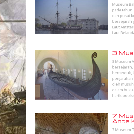
Museum Baha
pada tahun 
dari pusat 
bersejarah 
Laut Amster
Laut Belan
3 Muse
3 Museum Vi
bersejarah,
bertanduk, 
penjarahan V
oleh musuh 
dalam buku.
hartlepools
7 Muse
Anda K
7 Museum T