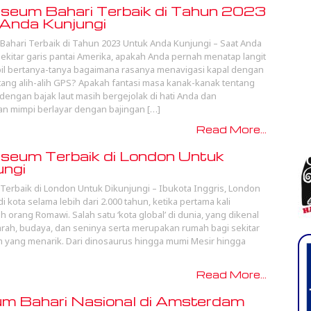
eum Bahari Terbaik di Tahun 2023
Anda Kunjungi
ahari Terbaik di Tahun 2023 Untuk Anda Kunjungi – Saat Anda
 sekitar garis pantai Amerika, apakah Anda pernah menatap langit
l bertanya-tanya bagaimana rasanya menavigasi kapal dengan
tang alih-alih GPS? Apakah fantasi masa kanak-kanak tentang
 dengan bajak laut masih bergejolak di hati Anda dan
n mimpi berlayar dengan bajingan […]
Read More...
eum Terbaik di London Untuk
ungi
erbaik di London Untuk Dikunjungi – Ibukota Inggris, London
i kota selama lebih dari 2.000 tahun, ketika pertama kali
eh orang Romawi. Salah satu ‘kota global’ di dunia, yang dikenal
rah, budaya, dan seninya serta merupakan rumah bagi sekitar
yang menarik. Dari dinosaurus hingga mumi Mesir hingga
Read More...
m Bahari Nasional di Amsterdam