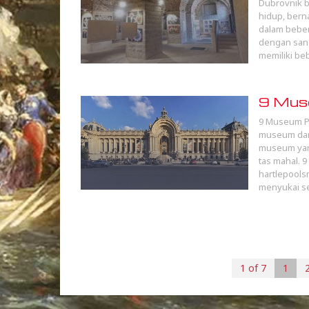
Dubrovnik bi
hidup, berna
dalam beber
dengan sang
memiliki b
9 Muse
9 Museum Pa
museum dari
museum yang
tas mahal. 
hartlepools
menyukai se
1 of 7
1