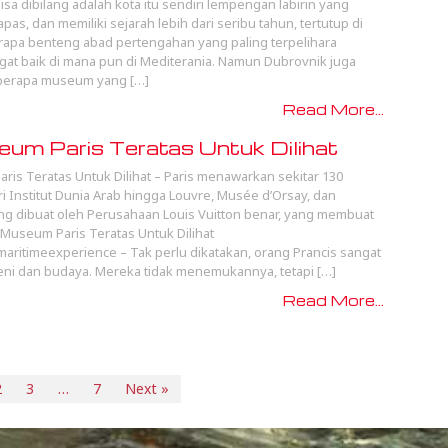
sa dibilang adalah kota itu sendiri lempengan labirin yang
pas, dan memiliki sejarah lebih dari seribu tahun, tertutup di
apa benteng abad pertengahan yang paling terpelihara
at baik di mana pun di Mediterania. Namun Dubrovnik juga
eberapa museum yang […]
Read More...
um Paris Teratas Untuk Dilihat
ris Teratas Untuk Dilihat – Paris menawarkan sekitar 130
 Institut Dunia Arab hingga Louvre, Musée d’Orsay, dan
 dibuat oleh Perusahaan Louis Vuitton benar, yang membuat
9 Museum Paris Teratas Untuk Dilihat
maritimeexperience – Tak perlu dikatakan, orang Prancis sangat
ni dan budaya. Mereka tidak menemukannya, tetapi […]
Read More...
2
3
…
7
Next »