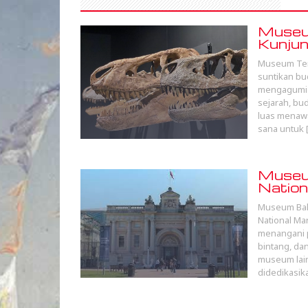
Museu
Kunjun
Museum Terb
suntikan bu
mengagumi 
sejarah, bud
luas menawa
sana untuk 
Museum
Nation
Museum Baha
National Ma
menangani p
bintang, da
museum lain
didedikasi