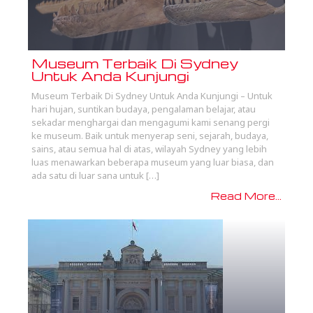
Museum Terbaik Di Sydney
Untuk Anda Kunjungi
Museum Terbaik Di Sydney Untuk Anda Kunjungi – Untuk
hari hujan, suntikan budaya, pengalaman belajar, atau
sekadar menghargai dan mengagumi kami senang pergi
ke museum. Baik untuk menyerap seni, sejarah, budaya,
sains, atau semua hal di atas, wilayah Sydney yang lebih
luas menawarkan beberapa museum yang luar biasa, dan
ada satu di luar sana untuk […]
Read More...