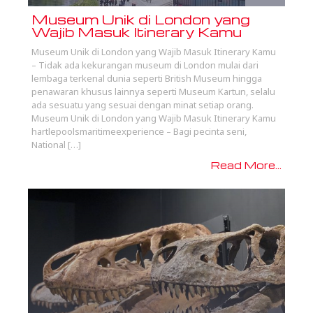
Museum Unik di London yang
Wajib Masuk Itinerary Kamu
Museum Unik di London yang Wajib Masuk Itinerary Kamu
– Tidak ada kekurangan museum di London mulai dari
lembaga terkenal dunia seperti British Museum hingga
penawaran khusus lainnya seperti Museum Kartun, selalu
ada sesuatu yang sesuai dengan minat setiap orang.
Museum Unik di London yang Wajib Masuk Itinerary Kamu
hartlepoolsmaritimeexperience – Bagi pecinta seni,
National […]
Read More...