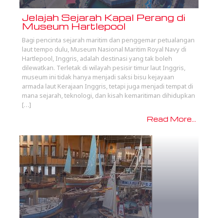
Jelajah Sejarah Kapal Perang di
Museum Hartlepool
Bagi pencinta sejarah maritim dan penggemar petualangan
laut tempo dulu, Museum Nasional Maritim Royal Navy di
Hartlepool, Inggris, adalah destinasi yang tak boleh
dilewatkan. Terletak di wilayah pesisir timur laut Inggris,
museum ini tidak hanya menjadi saksi bisu kejayaan
armada laut Kerajaan Inggris, tetapi juga menjadi tempat di
mana sejarah, teknologi, dan kisah kemaritiman dihidupkan
[…]
Read More...