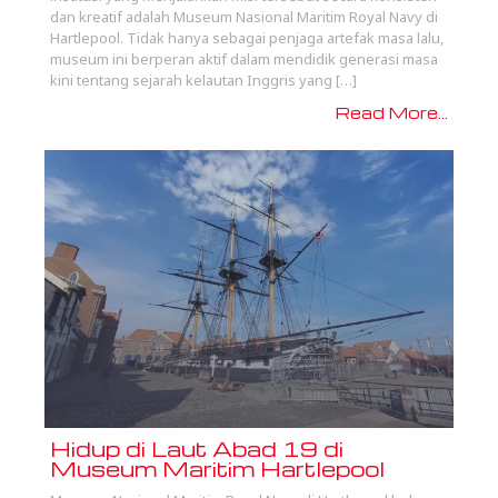
dan kreatif adalah Museum Nasional Maritim Royal Navy di
Hartlepool. Tidak hanya sebagai penjaga artefak masa lalu,
museum ini berperan aktif dalam mendidik generasi masa
kini tentang sejarah kelautan Inggris yang […]
Read More...
Hidup di Laut Abad 19 di
Museum Maritim Hartlepool