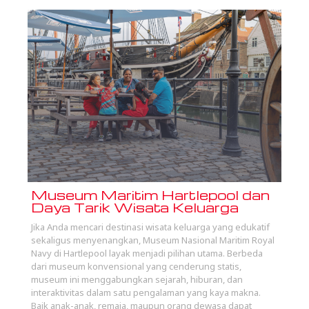
Museum Maritim Hartlepool dan
Daya Tarik Wisata Keluarga
Jika Anda mencari destinasi wisata keluarga yang edukatif
sekaligus menyenangkan, Museum Nasional Maritim Royal
Navy di Hartlepool layak menjadi pilihan utama. Berbeda
dari museum konvensional yang cenderung statis,
museum ini menggabungkan sejarah, hiburan, dan
interaktivitas dalam satu pengalaman yang kaya makna.
Baik anak-anak, remaja, maupun orang dewasa dapat