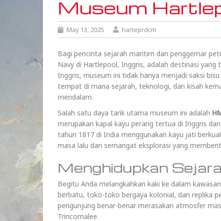
Museum Hartle
May 13, 2025
harteprdcm
Bagi pencinta sejarah maritim dan penggemar pet
Navy di Hartlepool, Inggris, adalah destinasi yang t
Inggris, museum ini tidak hanya menjadi saksi bisu
tempat di mana sejarah, teknologi, dan kisah kem
mendalam.
Salah satu daya tarik utama museum ini adalah
HM
merupakan kapal kayu perang tertua di Inggris da
tahun 1817 di India menggunakan kayu jati berkualit
masa lalu dan semangat eksplorasi yang membentuk
Menghidupkan Sejara
Begitu Anda melangkahkan kaki ke dalam kawasan
berbatu, toko-toko bergaya kolonial, dan replika 
pengunjung benar-benar merasakan atmosfer masa
Trincomalee.