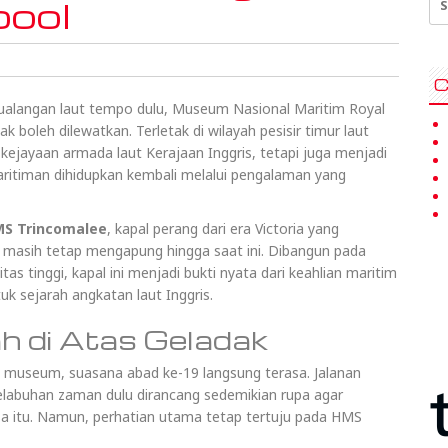
pool
for
C
ualangan laut tempo dulu, Museum Nasional Maritim Royal
ak boleh dilewatkan. Terletak di wilayah pesisir timur laut
 kejayaan armada laut Kerajaan Inggris, tetapi juga menjadi
aritiman dihidupkan kembali melalui pengalaman yang
S Trincomalee
, kapal perang dari era Victoria yang
n masih tetap mengapung hingga saat ini. Dibangun pada
as tinggi, kapal ini menjadi bukti nyata dari keahlian maritim
 sejarah angkatan laut Inggris.
h di Atas Geladak
 museum, suasana abad ke-19 langsung terasa. Jalanan
pelabuhan zaman dulu dirancang sedemikian rupa agar
 itu. Namun, perhatian utama tetap tertuju pada HMS