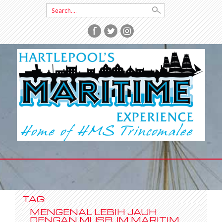
Search
for:
SKIP
TO
CONTENT
TAG:
MENGENAL LEBIH JAUH
DENGAN MUSEUM MARITIM