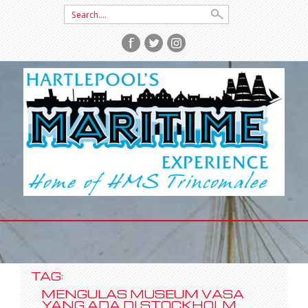
Search
for:
SKIP
TO
CONTENT
TAG:
MENGULAS MUSEUM VASA
YANG ADA DI STOCKHOLM