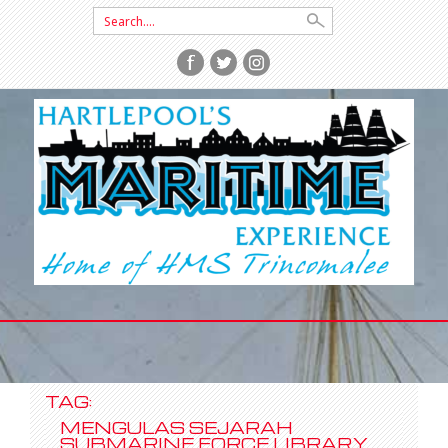
Search
for:
SKIP
TO
CONTENT
TAG:
MENGULAS SEJARAH
SUBMARINE FORCE LIBRARY