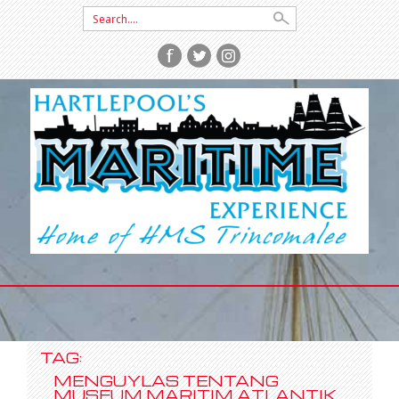
Search
for:
SKIP
TO
CONTENT
TAG:
MENGUYLAS TENTANG
MUSEUM MARITIM ATLANTIK