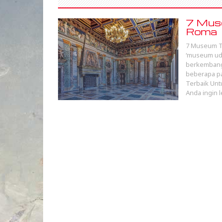
7 Muse
Roma
7 Museum Te
‘museum uda
berkembang 
beberapa p
Terbaik Unt
Anda ingin 