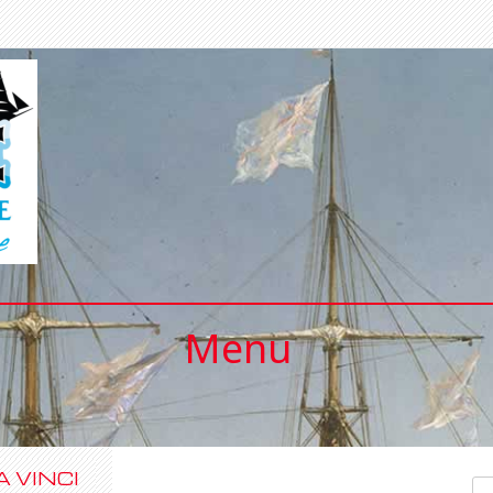
Menu
 VINCI
Se