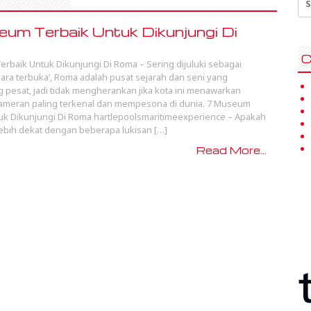
for
um Terbaik Untuk Dikunjungi Di
C
rbaik Untuk Dikunjungi Di Roma – Sering dijuluki sebagai
ra terbuka’, Roma adalah pusat sejarah dan seni yang
pesat, jadi tidak mengherankan jika kota ini menawarkan
ameran paling terkenal dan mempesona di dunia. 7 Museum
uk Dikunjungi Di Roma hartlepoolsmaritimeexperience – Apakah
lebih dekat dengan beberapa lukisan […]
Read More...