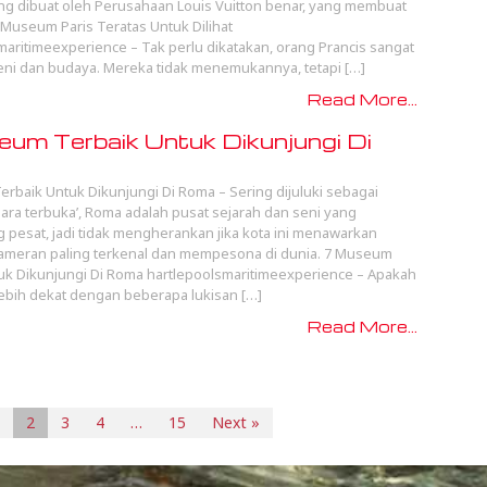
 dibuat oleh Perusahaan Louis Vuitton benar, yang membuat
9 Museum Paris Teratas Untuk Dilihat
maritimeexperience – Tak perlu dikatakan, orang Prancis sangat
ni dan budaya. Mereka tidak menemukannya, tetapi […]
Read More...
um Terbaik Untuk Dikunjungi Di
rbaik Untuk Dikunjungi Di Roma – Sering dijuluki sebagai
ra terbuka’, Roma adalah pusat sejarah dan seni yang
pesat, jadi tidak mengherankan jika kota ini menawarkan
ameran paling terkenal dan mempesona di dunia. 7 Museum
uk Dikunjungi Di Roma hartlepoolsmaritimeexperience – Apakah
lebih dekat dengan beberapa lukisan […]
Read More...
2
3
4
…
15
Next »