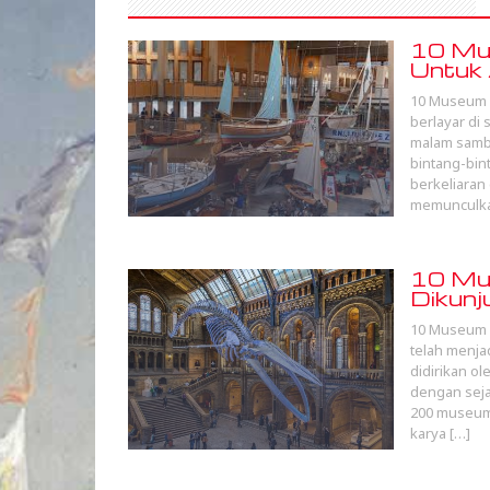
10 Mus
Untuk 
10 Museum B
berlayar di
malam sambi
bintang-bin
berkeliaran
memunculka
10 Mus
Dikunj
10 Museum T
telah menjad
didirikan ol
dengan seja
200 museum 
karya […]