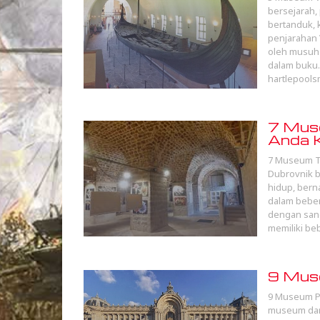
bersejarah,
bertanduk, 
penjarahan V
oleh musuh 
dalam buku.
hartlepools
7 Muse
Anda K
7 Museum T
Dubrovnik bi
hidup, berna
dalam beber
dengan sang
memiliki b
9 Muse
9 Museum Pa
museum dari