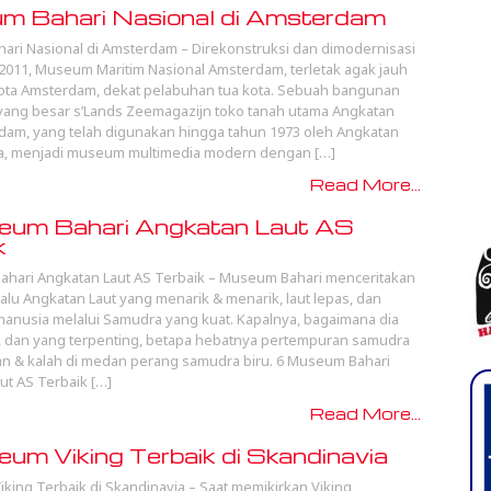
m Bahari Nasional di Amsterdam
ri Nasional di Amsterdam – Direkonstruksi dan dimodernisasi
2011, Museum Maritim Nasional Amsterdam, terletak agak jauh
kota Amsterdam, dekat pelabuhan tua kota. Sebuah bangunan
yang besar s’Lands Zeemagazijn toko tanah utama Angkatan
dam, yang telah digunakan hingga tahun 1973 oleh Angkatan
da, menjadi museum multimedia modern dengan […]
Read More...
eum Bahari Angkatan Laut AS
k
hari Angkatan Laut AS Terbaik – Museum Bahari menceritakan
lalu Angkatan Laut yang menarik & menarik, laut lepas, dan
manusia melalui Samudra yang kuat. Kapalnya, bagaimana dia
, dan yang terpenting, betapa hebatnya pertempuran samudra
 & kalah di medan perang samudra biru. 6 Museum Bahari
ut AS Terbaik […]
Read More...
um Viking Terbaik di Skandinavia
king Terbaik di Skandinavia – Saat memikirkan Viking