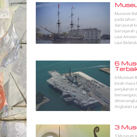
Museu
Museum Baha
pada tahun 
dari pusat 
bersejarah 
Laut Amster
Laut Belan
6 Mus
Terbai
6 Museum Ba
kisah masa 
perjalanan 
bernavigasi
dimenangkan
Angkatan La
3 Muse
3 Museum Vi