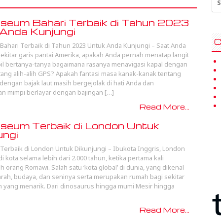
for
eum Bahari Terbaik di Tahun 2023
Anda Kunjungi
C
ahari Terbaik di Tahun 2023 Untuk Anda Kunjungi – Saat Anda
 sekitar garis pantai Amerika, apakah Anda pernah menatap langit
l bertanya-tanya bagaimana rasanya menavigasi kapal dengan
tang alih-alih GPS? Apakah fantasi masa kanak-kanak tentang
 dengan bajak laut masih bergejolak di hati Anda dan
n mimpi berlayar dengan bajingan […]
Read More...
eum Terbaik di London Untuk
ungi
erbaik di London Untuk Dikunjungi – Ibukota Inggris, London
i kota selama lebih dari 2.000 tahun, ketika pertama kali
eh orang Romawi. Salah satu ‘kota global’ di dunia, yang dikenal
rah, budaya, dan seninya serta merupakan rumah bagi sekitar
yang menarik. Dari dinosaurus hingga mumi Mesir hingga
Read More...