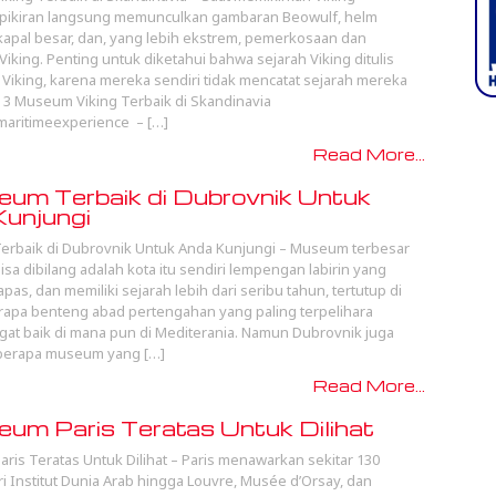
 pikiran langsung memunculkan gambaran Beowulf, helm
kapal besar, dan, yang lebih ekstrem, pemerkosaan dan
iking. Penting untuk diketahui bahwa sejarah Viking ditulis
Viking, karena mereka sendiri tidak mencatat sejarah mereka
 3 Museum Viking Terbaik di Skandinavia
maritimeexperience – […]
Read More...
um Terbaik di Dubrovnik Untuk
unjungi
erbaik di Dubrovnik Untuk Anda Kunjungi – Museum terbesar
sa dibilang adalah kota itu sendiri lempengan labirin yang
pas, dan memiliki sejarah lebih dari seribu tahun, tertutup di
apa benteng abad pertengahan yang paling terpelihara
at baik di mana pun di Mediterania. Namun Dubrovnik juga
eberapa museum yang […]
Read More...
um Paris Teratas Untuk Dilihat
ris Teratas Untuk Dilihat – Paris menawarkan sekitar 130
 Institut Dunia Arab hingga Louvre, Musée d’Orsay, dan