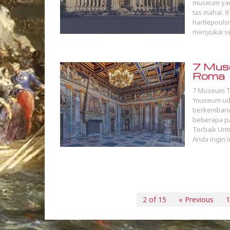
museum yang
tas mahal. 
hartlepools
menyukai se
7 Muse
Roma
7 Museum Te
‘museum uda
berkembang 
beberapa p
Terbaik Unt
Anda ingin 
2 of 15
« Previous
1