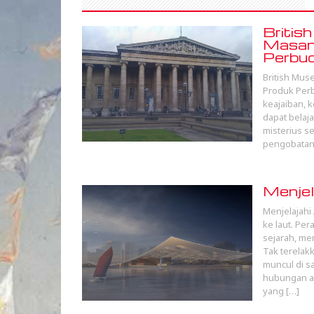
Britis
Masan
Perbu
British Mus
Produk Per
keajaiban, 
dapat belaj
misterius s
pengobatan 
Menjel
Menjelajahi
ke laut. Pe
sejarah, m
Tak terelak
muncul di s
hubungan an
yang […]