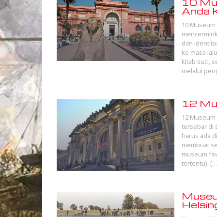
10 Mus
Anda K
10 Museum T
mencermink
dan identita
ke masa lalu
kitab suci,
melalui pen
12 Mus
12 Museum T
tersebar di
harus ada d
membuat seg
museum favo
tertentu). […
Museu
Helsin