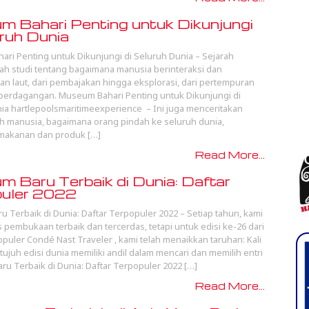
 Bahari Penting untuk Dikunjungi
uruh Dunia
ri Penting untuk Dikunjungi di Seluruh Dunia – Sejarah
lah studi tentang bagaimana manusia berinteraksi dan
 laut, dari pembajakan hingga eksplorasi, dari pertempuran
 perdagangan. Museum Bahari Penting untuk Dikunjungi di
ia hartlepoolsmaritimeexperience – Ini juga menceritakan
ah manusia, bagaimana orang pindah ke seluruh dunia,
makanan dan produk […]
Read More...
 Baru Terbaik di Dunia: Daftar
puler 2022
 Terbaik di Dunia: Daftar Terpopuler 2022 – Setiap tahun, kami
pembukaan terbaik dan tercerdas, tetapi untuk edisi ke-26 dari
opuler Condé Nast Traveler , kami telah menaikkan taruhan: Kali
di tujuh edisi dunia memiliki andil dalam mencari dan memilih entri
ru Terbaik di Dunia: Daftar Terpopuler 2022 […]
Read More...