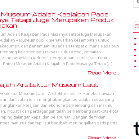
for
h Museum Adalah Keajaiban Pada
ya Tetapi Juga Merupakan Produk
dakan
C
eum Adalah Keajaiban Pada Masanya Tetapi Juga Merupakan
budakan – Museum publik menawarkan kesempatan untuk
kekaguman, dan penemuan. Itu adalah tempat di mana siapa pun
ar tentang kalender batu raksasa suku Aztec , kematian
eorang penjelajah terkenal, penggunaan cokelat susu untuk
. British Museum Adalah Keajaiban Pada Masanya Tetapi […]
Read More...
ajahi Arsitektur Museum Laut
 Arsitektur Museum Laut – Arsitektur memiliki koneksi bawaan
rairan dan lautan telah menghubungkan peradaban sepanjang
emungkinkan kerajaan dan ekonomi berkembang dan makmur.
kan, industri dan perdagangan telah berkembang saat kota-kota
amping galangan kapal dan pelabuhan. Dengan demikian,
tara manusia dan tepi laut berubah, meninggalkan garis pantai
Read More...