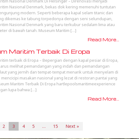
tim Nasional Denmark Di Helsingør – Direnovasi menjadi
itim Nasional Denmark, bekas dok kering memenuhi tuntutan
pengunjung modern. Seperti beberapa kapal selam titanic dan
ng dikemas ke tabung torpedonya dengan seni selundupan,
tim Nasional Denmark yang baru terkubur sedalam lima atau
meter di bawah tanah. Museum Maritim […]
Read More...
 Maritim Terbaik Di Eropa
tim terbaik di Eropa – Bepergian dengan kapal pesiar di Eropa,
 harus melihat pemandangan yang indah dan pemandangan
 laut yang jernih dan tempat-tempat menarik untuk menyelam di
a mencicipi masakan nasional yang lezat di restoran pantai yang
um Maritim Terbaik Di Eropa hartlepoolsmaritimeexperience
gan lupa bahwa […]
Read More...
2
3
4
5
…
15
Next »