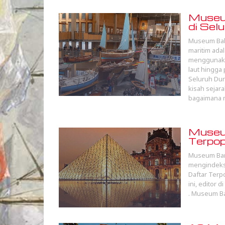
Museum
di Sel
Museum Baha
maritim ada
menggunakan
laut hingga
Seluruh Dun
kisah sejar
bagaimana 
Museum
Terpo
Museum Baru
mengindeks 
Daftar Terp
ini, editor 
. Museum Ba