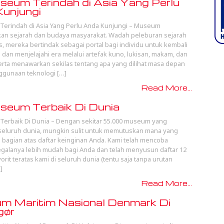
eum Terindah di Asia Yang Perlu
unjungi
erindah di Asia Yang Perlu Anda Kunjungi – Museum
an sejarah dan budaya masyarakat. Wadah peleburan sejarah
s, mereka bertindak sebagai portal bagi individu untuk kembali
 dan menjelajahi era melalui artefak kuno, lukisan, makam, dan
 serta menawarkan sekilas tentang apa yang dilihat masa depan
ggunaan teknologi […]
Read More...
eum Terbaik Di Dunia
erbaik Di Dunia – Dengan sekitar 55.000 museum yang
 seluruh dunia, mungkin sulit untuk memutuskan mana yang
i bagian atas daftar keinginan Anda. Kami telah mencoba
alanya lebih mudah bagi Anda dan telah menyusun daftar 12
rit teratas kami di seluruh dunia (tentu saja tanpa urutan
]
Read More...
m Maritim Nasional Denmark Di
gør