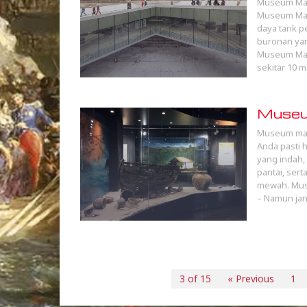
Museum Mari
Museum Mar
daya tarik 
buronan ya
Museum Mari
sekitar 10 
Museum
Museum mari
Anda pasti
yang indah,
pantai, sert
mewah. Muse
– Namun jan
3 of 15
« Previous
1