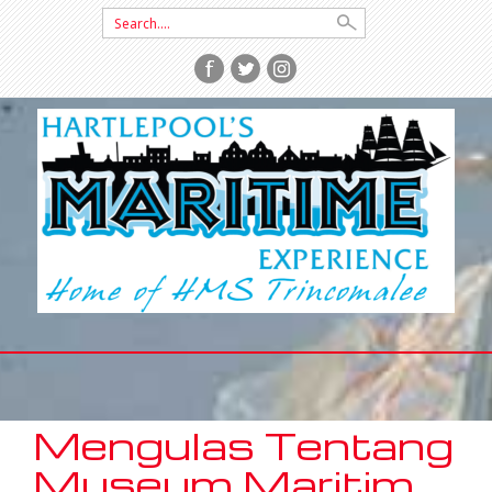
Search
for:
SKIP
TO
CONTENT
Mengulas Tentang
Museum Maritim