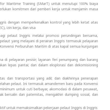
for Maritime Training (SMarT) untuk menutupi 100% biaya
emerlukan komitmen dari pemberi kerja untuk menjamin masa
ggris dengan memperkenalkan kontrol yang lebih ketat atas
), izin kerja, dan visa
agi pelaut Inggris melalui promosi perundingan bersama,
laut yang melayani di perairan Inggris termasuk pelayaran
 Konvensi Perburuhan Maritim di atas kapal semua kunjungan
ma di pelayaran pesisir; layanan feri penumpang dan barang
rukan lepas pantai; dan dalam eksplorasi dan dekomisioning
as dan transportasi yang adil; dan diakhirinya penerapan
lelahan pelaut. Ini termasuk amandemen baru pada Konvensi
minimum untuk cuti berbayar, akomodasi di dalam pesawat,
ak bersalin dan paternitas, mengakhiri dumping sosial, dan
if untuk memaksimalkan pekerjaan pelaut Inggris di Inggris