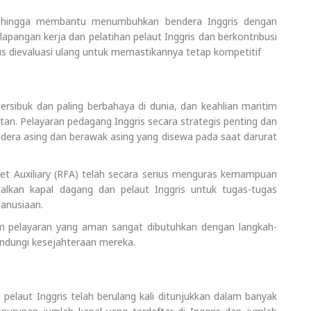
sehingga membantu menumbuhkan bendera Inggris dengan
pangan kerja dan pelatihan pelaut Inggris dan berkontribusi
us dievaluasi ulang untuk memastikannya tetap kompetitif
tersibuk dan paling berbahaya di dunia, dan keahlian maritim
atan. Pelayaran pedagang Inggris secara strategis penting dan
era asing dan berawak asing yang disewa pada saat darurat
et Auxiliary (RFA) telah secara serius menguras kemampuan
lkan kapal dagang dan pelaut Inggris untuk tugas-tugas
anusiaan.
am pelayaran yang aman sangat dibutuhkan dengan langkah-
ndungi kesejahteraan mereka.
 pelaut Inggris telah berulang kali ditunjukkan dalam banyak