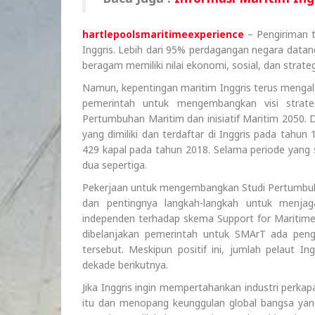
hartlepoolsmaritimeexperience
– Pengiriman t
Inggris. Lebih dari 95% perdagangan negara datan
beragam memiliki nilai ekonomi, sosial, dan strate
Namun, kepentingan maritim Inggris terus mengal
pemerintah untuk mengembangkan visi strateg
Pertumbuhan Maritim dan inisiatif Maritim 2050. Da
yang dimiliki dan terdaftar di Inggris pada tahun
429 kapal pada tahun 2018. Selama periode yang 
dua sepertiga.
Pekerjaan untuk mengembangkan Studi Pertumbuhan 
dan pentingnya langkah-langkah untuk menjaga
independen terhadap skema Support for Maritime
dibelanjakan pemerintah untuk SMArT ada pen
tersebut. Meskipun positif ini, jumlah pelaut In
dekade berikutnya.
Jika Inggris ingin mempertahankan industri perk
itu dan menopang keunggulan global bangsa yang