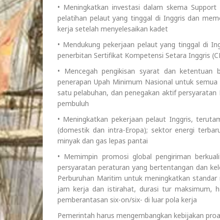
• Meningkatkan investasi dalam skema Support 
pelatihan pelaut yang tinggal di Inggris dan m
kerja setelah menyelesaikan kadet
• Mendukung pekerjaan pelaut yang tinggal di In
penerbitan Sertifikat Kompetensi Setara Inggris (CEC
• Mencegah pengikisan syarat dan ketentuan b
penerapan Upah Minimum Nasional untuk semua pe
satu pelabuhan, dan penegakan aktif persyaratan
pembuluh
• Meningkatkan pekerjaan pelaut Inggris, teruta
(domestik dan intra-Eropa); sektor energi terba
minyak dan gas lepas pantai
• Memimpin promosi global pengiriman berkualit
persyaratan peraturan yang bertentangan dan ke
Perburuhan Maritim untuk meningkatkan standar 
jam kerja dan istirahat, durasi tur maksimum, h
pemberantasan six-on/six- di luar pola kerja
Pemerintah harus mengembangkan kebijakan proakt