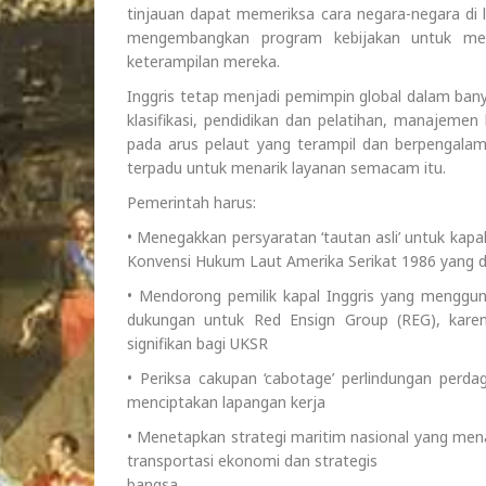
tinjauan dapat memeriksa cara negara-negara di
mengembangkan program kebijakan untuk me
keterampilan mereka.
Inggris tetap menjadi pemimpin global dalam bany
klasifikasi, pendidikan dan pelatihan, manajemen
pada arus pelaut yang terampil dan berpengala
terpadu untuk menarik layanan semacam itu.
Pemerintah harus:
• Menegakkan persyaratan ‘tautan asli’ untuk kapal
Konvensi Hukum Laut Amerika Serikat 1986 yang di
• Mendorong pemilik kapal Inggris yang menggu
dukungan untuk Red Ensign Group (REG), karen
signifikan bagi UKSR
• Periksa cakupan ‘cabotage’ perlindungan per
menciptakan lapangan kerja
• Menetapkan strategi maritim nasional yang men
transportasi ekonomi dan strategis
bangsa