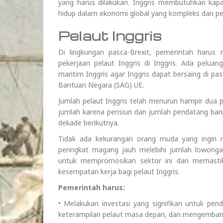
yang harus dilakukan. Inggris membutuhkan kapa
hidup dalam ekonomi global yang kompleks dan pe
Pelaut Inggris
Di lingkungan pasca-Brexit, pemerintah haru
pekerjaan pelaut Inggris di Inggris. Ada pelua
maritim Inggris agar Inggris dapat bersaing di p
Bantuan Negara (SAG) UE.
Jumlah pelaut Inggris telah menurun hampir dua p
jumlah karena pensiun dan jumlah pendatang baru
dekade berikutnya.
Tidak ada kekurangan orang muda yang ingin m
peringkat magang jauh melebihi jumlah lowongan
untuk mempromosikan sektor ini dan memasti
kesempatan kerja bagi pelaut Inggris.
Pemerintah harus:
• Melakukan investasi yang signifikan untuk pen
keterampilan pelaut masa depan, dan mengembang