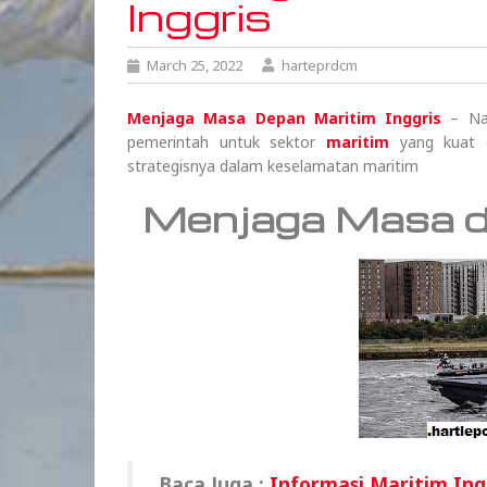
Inggris
March 25, 2022
harteprdcm
Menjaga Masa Depan Maritim Inggris
– Nau
pemerintah untuk sektor
maritim
yang kuat d
strategisnya dalam keselamatan maritim
Menjaga Masa de
Baca Juga :
Informasi Maritim Ing