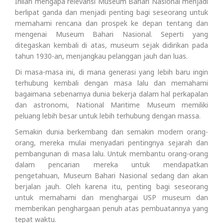
Inilah mengapa relevansi Museum Bahari Nasional menjadi
berlipat ganda dan menjadi penting bagi seseorang untuk
memahami rencana dan prospek ke depan tentang dan
mengenai Museum Bahari Nasional. Seperti yang
ditegaskan kembali di atas, museum sejak didirikan pada
tahun 1930-an, menjangkau pelanggan jauh dan luas.
Di masa-masa ini, di mana generasi yang lebih baru ingin
terhubung kembali dengan masa lalu dan memahami
bagaimana sebenarnya dunia bekerja dalam hal perkapalan
dan astronomi, National Maritime Museum memiliki
peluang lebih besar untuk lebih terhubung dengan massa.
Semakin dunia berkembang dan semakin modern orang-
orang, mereka mulai menyadari pentingnya sejarah dan
pembangunan di masa lalu. Untuk membantu orang-orang
dalam pencarian mereka untuk mendapatkan
pengetahuan, Museum Bahari Nasional sedang dan akan
berjalan jauh. Oleh karena itu, penting bagi seseorang
untuk memahami dan menghargai USP museum dan
memberikan penghargaan penuh atas pembuatannya yang
tepat waktu.