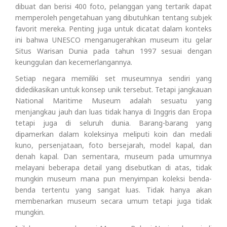
dibuat dan berisi 400 foto, pelanggan yang tertarik dapat
memperoleh pengetahuan yang dibutuhkan tentang subjek
favorit mereka. Penting juga untuk dicatat dalam konteks
ini bahwa UNESCO menganugerahkan museum itu gelar
Situs Warisan Dunia pada tahun 1997 sesuai dengan
keunggulan dan kecemerlangannya.
Setiap negara memiliki set museumnya sendiri yang
didedikasikan untuk konsep unik tersebut. Tetapi jangkauan
National Maritime Museum adalah sesuatu yang
menjangkau jauh dan luas tidak hanya di Inggris dan Eropa
tetapi juga di seluruh dunia. Barang-barang yang
dipamerkan dalam koleksinya meliputi koin dan medali
kuno, persenjataan, foto bersejarah, model kapal, dan
denah kapal. Dan sementara, museum pada umumnya
melayani beberapa detail yang disebutkan di atas, tidak
mungkin museum mana pun menyimpan koleksi benda-
benda tertentu yang sangat luas. Tidak hanya akan
membenarkan museum secara umum tetapi juga tidak
mungkin.