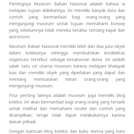
Pentingnya Museum Bahari Nasional adalah bahwa ia
melayani tujuan didirikannya. Ini memiliki banyak data dan
contoh yang bermanfaat bagi orang-orang yang
mengunjungi museum untuk tujuan memahami konsep
yang sebelumnya tidak mereka ketahui tentang kapal dan
astronomi.
Museum Bahari Nasional memiliki lebih dari dua juta objek
dalam koleksinya sehingga membuktikan kredibilitas
organisasi tersebut sebagai kesuksesan dunia. Ini adalah
salah satu ciri utama museum karena melayani khalayak
luas dan memiliki objek yang diperlukan yang dapat dan
memang memuaskan minat orang-orang yang
mengunjungi museum.
Fitur penting lainnya adalah museum juga memiliki blog
koleksi. Ini akan bermanfaat bagi orang-orang yang tertarik
untuk melihat dan memahami model dan contoh yang
ditampilkan, tetapi tidak dapat melakukannya karena
alasan pribadi.
Dengan bantuan blog koleksi dan buku sketsa yang baru