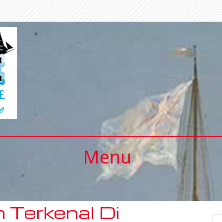
Menu
 Terkenal Di
Se