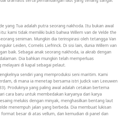
badai dramatis serta pemandangan laut yang tenang sangat
lde yang Tua adalah putra seorang nakhoda. Itu bukan awal
itu: kami tidak memiliki bukti bahwa Willem van de Velde the
orang seniman. Mungkin dia terinspirasi oleh tetangga Van
ir Leiden, Cornelis Liefrinck. Di sisi lain, dunia Willem van
an baik. Sebagai anak seorang nakhoda, ia akrab dengan
pedalaman. Dia bahkan mungkin telah memperluas
elayani di kapal sebagai pelaut.
bengkelnya sendiri yang memproduksi seni maritim. Kami
rdam, di mana ia menetap bersama istri Judick van Leeuwen
633). Produknya yang paling awal adalah cetakan bertema
ri cara baru untuk membedakan karyanya dari karya
esaing melukis dengan minyak, menghasilkan bentang laut
 Velde menempuh jalan yang berbeda. Dia membuat lukisan
m format besar di atas vellum, dan kemudian di panel dan