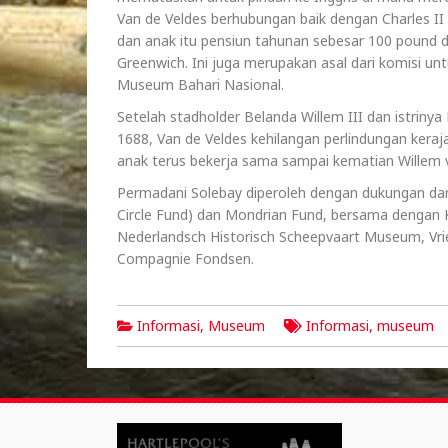
Van de Veldes berhubungan baik dengan Charles II
dan anak itu pensiun tahunan sebesar 100 pound d
Greenwich. Ini juga merupakan asal dari komisi untu
Museum Bahari Nasional.
Setelah stadholder Belanda Willem III dan istrinya
1688, Van de Veldes kehilangan perlindungan kera
anak terus bekerja sama sampai kematian Willem v
Permadani Solebay diperoleh dengan dukungan da
Circle Fund) dan Mondrian Fund, bersama dengan 
Nederlandsch Historisch Scheepvaart Museum, Vr
Compagnie Fondsen.
Informasi
,
Museum
Informasi
,
museum