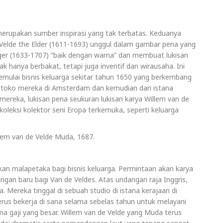
merupakan sumber inspirasi yang tak terbatas. Keduanya
de Velde the Elder (1611-1693) unggul dalam gambar pena yang
ger (1633-1707) “baik dengan warna” dan membuat lukisan
k hanya berbakat, tetapi juga inventif dan wirausaha. Ini
ulai bisnis keluarga sekitar tahun 1650 yang berkembang
ri toko mereka di Amsterdam dan kemudian dari istana
mereka, lukisan pena seukuran lukisan karya Willem van de
koleksi kolektor seni Eropa terkemuka, seperti keluarga
llem van de Velde Muda, 1687.
n malapetaka bagi bisnis keluarga. Permintaan akan karya
angan baru bagi Van de Veldes. Atas undangan raja Inggris,
. Mereka tinggal di sebuah studio di istana kerajaan di
erus bekerja di sana selama sebelas tahun untuk melayani
ma gaji yang besar. Willem van de Velde yang Muda terus