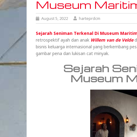
Museum Maritim
August 5, 2022
harteprdcm
Sejarah Seniman Terkenal Di Museum Maritim
retrospektif ayah dan anak
Willem van de Velde
d
bisnis keluarga internasional yang berkembang pesa
gambar pena dan lukisan cat minyak.
Sejarah Sen
Museum Ma