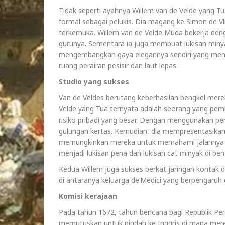
Tidak seperti ayahnya Willem van de Velde yang T
formal sebagai pelukis. Dia magang ke Simon de Vl
terkemuka. Willem van de Velde Muda bekerja den
gurunya. Sementara ia juga membuat lukisan minya
mengembangkan gaya elegannya sendiri yang men
ruang perairan pesisir dan laut lepas.
Studio yang sukses
Van de Veldes berutang keberhasilan bengkel mere
Velde yang Tua ternyata adalah seorang yang pemb
risiko pribadi yang besar. Dengan menggunakan pe
gulungan kertas. Kemudian, dia mempresentasika
memungkinkan mereka untuk memahami jalannya p
menjadi lukisan pena dan lukisan cat minyak di ben
Kedua Willem juga sukses berkat jaringan kontak 
di antaranya keluarga de’Medici yang berpengaruh d
Komisi kerajaan
Pada tahun 1672, tahun bencana bagi Republik Pers
memutuskan untuk pindah ke Inggris di mana mere