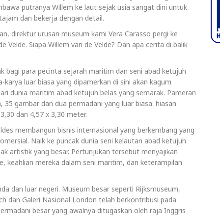
bawa putranya Willem ke laut sejak usia sangat dini untuk
ajam dan bekerja dengan detail.
an, direktur urusan museum kami Vera Carasso pergi ke
elde. Siapa Willem van de Velde? Dan apa cerita di balik
k bagi para pecinta sejarah maritim dan seni abad ketujuh
-karya luar biasa yang dipamerkan di sini akan kagum
 dari dunia maritim abad ketujuh belas yang semarak. Pameran
na, 35 gambar dan dua permadani yang luar biasa: hiasan
 3,30 dan 4,57 x 3,30 meter.
ldes membangun bisnis internasional yang berkembang yang
komersial. Naik ke puncak dunia seni kelautan abad ketujuh
 artistik yang besar. Pertunjukan tersebut menyajikan
de, keahlian mereka dalam seni maritim, dan keterampilan
landa dan luar negeri. Museum besar seperti Rijksmuseum,
h dan Galeri Nasional London telah berkontribusi pada
ermadani besar yang awalnya ditugaskan oleh raja Inggris