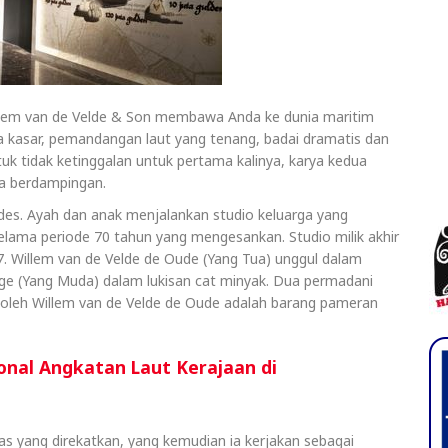
lem van de Velde & Son membawa Anda ke dunia maritim
 kasar, pemandangan laut yang tenang, badai dramatis dan
k tidak ketinggalan untuk pertama kalinya, karya kedua
ra berdampingan.
ldes. Ayah dan anak menjalankan studio keluarga yang
elama periode 70 tahun yang mengesankan. Studio milik akhir
-17. Willem van de Velde de Oude (Yang Tua) unggul dalam
e (Yang Muda) dalam lukisan cat minyak. Dua permadani
ang oleh Willem van de Velde de Oude adalah barang pameran
nal Angkatan Laut Kerajaan di
s yang direkatkan, yang kemudian ia kerjakan sebagai