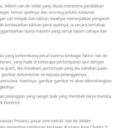
ua, Willem van de Velde yang Muda menerima pendidikan
ieger, teman ayahnya dan seorang pelukis kelautan
gan cat minyak dan lukisan awalnya menunjukkan pengaruh
k berdasarkan lukisan pena ayahnya, ia secara bertahap
ggambarkan dunia maritim yang ramai dalam cahaya dan
ka yang berkembang pesat karena berbagai faktor. Van de
erani, yang hadir di beberapa pertempuran laut dengan
na grafit, dia merekam pertemuan yang dia saksikan pada
n gambar dokumenter ini kepada pelanggannya,
eristiwa. Nantinya, gambar-gambar ini akan dikembangkan
gkelnya.
dan pelanggan yang sangat baik yang membeli karya mereka,
i Florence.
atuan Provinsi, pasar seni runtuh. Van de Veldes
ka menerima sambutan kerajaan di istana Raja Charles II.