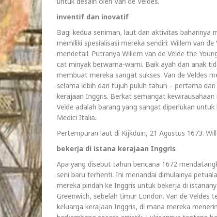
untuk desain oleh Van de Veldes.
inventif dan inovatif
Bagi kedua seniman, laut dan aktivitas baharinya 
memiliki spesialisasi mereka sendiri: Willem van 
mendetail. Putranya Willem van de Velde the Youn
cat minyak berwarna-warni. Baik ayah dan anak tida
membuat mereka sangat sukses. Van de Veldes mem
selama lebih dari tujuh puluh tahun – pertama da
kerajaan Inggris. Berkat semangat kewirausahaan 
Velde adalah barang yang sangat diperlukan untuk 
Medici Italia.
Pertempuran laut di Kijkduin, 21 Agustus 1673. Wi
bekerja di istana kerajaan Inggris
Apa yang disebut tahun bencana 1672 mendatangka
seni baru terhenti. Ini menandai dimulainya petual
mereka pindah ke Inggris untuk bekerja di istananya
Greenwich, sebelah timur London. Van de Veldes t
keluarga kerajaan Inggris, di mana mereka meneri