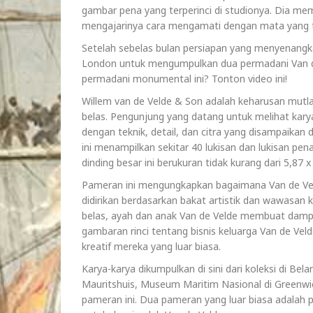
gambar pena yang terperinci di studionya. Dia mem
mengajarinya cara mengamati dengan mata yang t
Setelah sebelas bulan persiapan yang menyenangk
London untuk mengumpulkan dua permadani Van de V
permadani monumental ini? Tonton video ini!
Willem van de Velde & Son adalah keharusan mutla
belas. Pengunjung yang datang untuk melihat karya
dengan teknik, detail, dan citra yang disampaikan
ini menampilkan sekitar 40 lukisan dan lukisan pe
dinding besar ini berukuran tidak kurang dari 5,87 x
Pameran ini mengungkapkan bagaimana Van de Ve
didirikan berdasarkan bakat artistik dan wawasan 
belas, ayah dan anak Van de Velde membuat dampak
gambaran rinci tentang bisnis keluarga Van de Vel
kreatif mereka yang luar biasa.
Karya-karya dikumpulkan di sini dari koleksi di Be
Mauritshuis, Museum Maritim Nasional di Greenwic
pameran ini. Dua pameran yang luar biasa adalah p