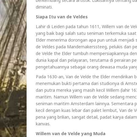
berkembang secara artistik. Lukisannya tentang 
diminati.
Siapa Itu van de Veldes
Lahir di Leiden pada tahun 1611, Willem van de Ve
yang baik bagi salah satu seniman terkemuka saat 
Elder menerima dorongan apa pun untuk menjadi se
de Veldes pada Mandemakerssteeg, pelukis dan penguk
de Velde the Elder tumbuh mempersiapkannya deng
dunia kapal dan pelayaran, terutama di perairan 
pengetahuannya sebagai orang dewasa muda yang m
Pada 1630-an, Van de Velde the Elder mendirikan 
menemukan bukti pertama dari studionya di Amste
dan putra mereka yang masih kecil Willem (lahir 1
maritim. Namun Willem van de Velde sedang menca
seniman maritim Amsterdam lainnya. Sementara p
kecil dengan kuas lebar dan palet lembut, Van de
pena yang brilian, sangat detail, padat karya dala
kanvas.
Willem van de Velde yang Muda