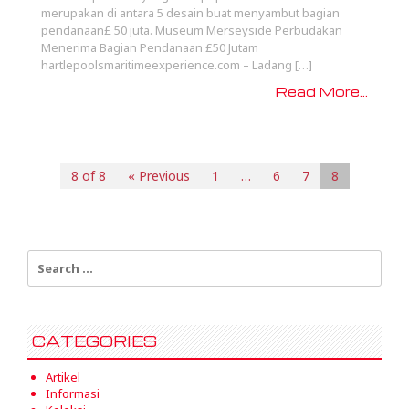
merupakan di antara 5 desain buat menyambut bagian
pendanaan£ 50 juta. Museum Merseyside Perbudakan
Menerima Bagian Pendanaan £50 Jutam
hartlepoolsmaritimeexperience.com – Ladang […]
Read More...
8 of 8
« Previous
1
…
6
7
8
Search
for:
CATEGORIES
Artikel
Informasi