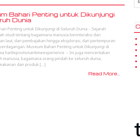
for
 Bahari Penting untuk Dikunjungi
uruh Dunia
C
ri Penting untuk Dikunjungi di Seluruh Dunia – Sejarah
lah studi tentang bagaimana manusia berinteraksi dan
 laut, dari pembajakan hingga eksplorasi, dari pertempuran
 perdagangan. Museum Bahari Penting untuk Dikunjungi di
ia hartlepoolsmaritimeexperience – Ini juga menceritakan
ah manusia, bagaimana orang pindah ke seluruh dunia,
makanan dan produk […]
Read More...