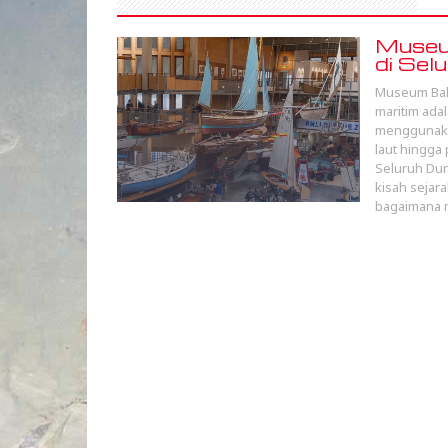
Museum
di Sel
Museum Baha
maritim ada
menggunakan
laut hingga
Seluruh Dun
kisah sejar
bagaimana 