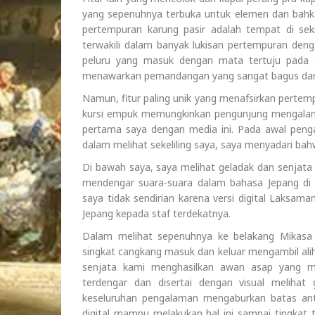
yang sepenuhnya terbuka untuk elemen dan bahkan 
pertempuran karung pasir adalah tempat di sekit
terwakili dalam banyak lukisan pertempuran deng
peluru yang masuk dengan mata tertuju pada 
menawarkan pemandangan yang sangat bagus dari i
Namun, fitur paling unik yang menafsirkan pertem
kursi empuk memungkinkan pengunjung mengalami 
pertama saya dengan media ini. Pada awal penga
dalam melihat sekeliling saya, saya menyadari bah
Di bawah saya, saya melihat geladak dan senjat
mendengar suara-suara dalam bahasa Jepang di
saya tidak sendirian karena versi digital Laks
Jepang kepada staf terdekatnya.
Dalam melihat sepenuhnya ke belakang Mikasa
singkat cangkang masuk dan keluar mengambil alih
senjata kami menghasilkan awan asap yang m
terdengar dan disertai dengan visual melihat
keseluruhan pengalaman mengaburkan batas an
digital mampu melakukan hal ini sampai tingkat t