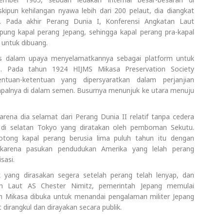
un kehilangan nyawa lebih dari 200 pelaut, dia diangkat
 Pada akhir Perang Dunia I, Konferensi Angkatan Laut
ung kapal perang Jepang, sehingga kapal perang pra-kapal
 untuk dibuang.
s dalam upaya menyelamatkannya sebagai platform untuk
. Pada tahun 1924 HIJMS Mikasa Preservation Society
tuan-ketentuan yang dipersyaratkan dalam perjanjian
alnya di dalam semen. Busurnya menunjuk ke utara menuju
arena dia selamat dari Perang Dunia II relatif tanpa cedera
t di selatan Tokyo yang diratakan oleh pemboman Sekutu.
tong kapal perang berusia lima puluh tahun itu dengan
 karena pasukan pendudukan Amerika yang lelah perang
sasi.
k yang dirasakan segera setelah perang telah lenyap, dan
 Laut AS Chester Nimitz, pemerintah Jepang memulai
n Mikasa dibuka untuk menandai pengalaman militer Jepang
dirangkul dan dirayakan secara publik.