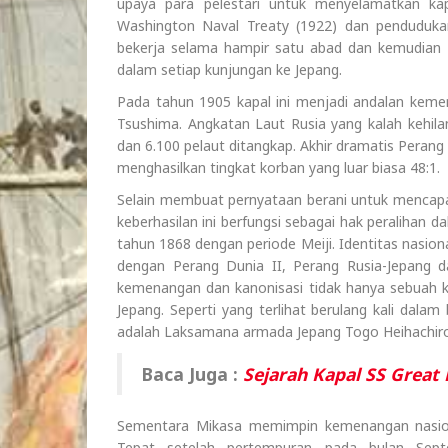
upaya para pelestari untuk menyelamatkan kap
Washington Naval Treaty (1922) dan pendudukan
bekerja selama hampir satu abad dan kemudian m
dalam setiap kunjungan ke Jepang.
Pada tahun 1905 kapal ini menjadi andalan kem
Tsushima. Angkatan Laut Rusia yang kalah kehil
dan 6.100 pelaut ditangkap. Akhir dramatis Peran
menghasilkan tingkat korban yang luar biasa 48:1.
Selain membuat pernyataan berani untuk mencapa
keberhasilan ini berfungsi sebagai hak peralihan d
tahun 1868 dengan periode Meiji. Identitas nasiona
dengan Perang Dunia II, Perang Rusia-Jepang
kemenangan dan kanonisasi tidak hanya sebuah ka
Jepang. Seperti yang terlihat berulang kali dala
adalah Laksamana armada Jepang Togo Heihachiro
Baca Juga :
Sejarah Kapal SS Great 
Sementara Mikasa memimpin kemenangan nasiona
Tepat setelah pertempuran pada bulan Septe