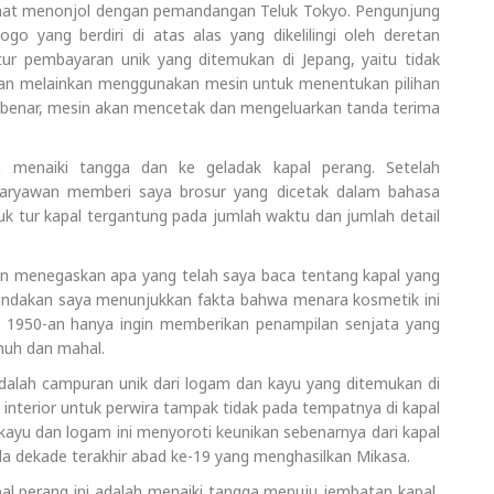
ihat menonjol dengan pemandangan Teluk Tokyo. Pengunjung
 yang berdiri di atas alas yang dikelilingi oleh deretan
r pembayaran unik yang ditemukan di Jepang, yaitu tidak
n melainkan menggunakan mesin untuk menentukan pilihan
benar, mesin akan mencetak dan mengeluarkan tanda terima
 menaiki tangga dan ke geladak kapal perang. Setelah
karyawan memberi saya brosur yang dicetak dalam bahasa
uk tur kapal tergantung pada jumlah waktu dan jumlah detail
n menegaskan apa yang telah saya baca tentang kapal yang
tindakan saya menunjukkan fakta bahwa menara kosmetik ini
da 1950-an hanya ingin memberikan penampilan senjata yang
uh dan mahal.
adalah campuran unik dari logam dan kayu yang ditemukan di
g interior untuk perwira tampak tidak pada tempatnya di kapal
 kayu dan logam ini menyoroti keunikan sebenarnya dari kapal
pada dekade terakhir abad ke-19 yang menghasilkan Mikasa.
apal perang ini adalah menaiki tangga menuju jembatan kapal,