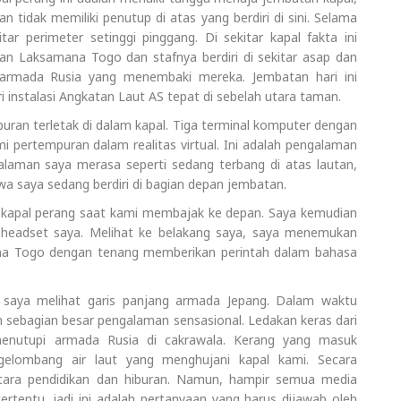
tidak memiliki penutup di atas yang berdiri di sini. Selama
ar perimeter setinggi pinggang. Di sekitar kapal fakta ini
an Laksamana Togo dan stafnya berdiri di sekitar asap dan
armada Rusia yang menembaki mereka. Jembatan hari ini
nstalasi Angkatan Laut AS tepat di sebelah utara taman.
puran terletak di dalam kapal. Tiga terminal komputer dengan
pertempuran dalam realitas virtual. Ini adalah pengalaman
laman saya merasa seperti sedang terbang di atas lautan,
wa saya sedang berdiri di bagian depan jembatan.
a kapal perang saat kami membajak ke depan. Saya kemudian
 headset saya. Melihat ke belakang saya, saya menemukan
amana Togo dengan tenang memberikan perintah dalam bahasa
 saya melihat garis panjang armada Jepang. Dalam waktu
 sebagian besar pengalaman sensasional. Ledakan keras dari
enutupi armada Rusia di cakrawala. Kerang yang masuk
 gelombang air laut yang menghujani kapal kami. Secara
tara pendidikan dan hiburan. Namun, hampir semua media
ertentu, jadi ini adalah pertanyaan yang harus dijawab oleh