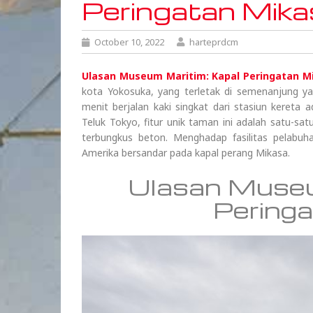
Peringatan Mika
October 10, 2022
harteprdcm
Ulasan Museum Maritim: Kapal Peringatan M
kota Yokosuka, yang terletak di semenanjung y
menit berjalan kaki singkat dari stasiun kereta
Teluk Tokyo, fitur unik taman ini adalah satu-s
terbungkus beton. Menghadap fasilitas pelabu
Amerika bersandar pada kapal perang Mikasa.
Ulasan Museu
Pering