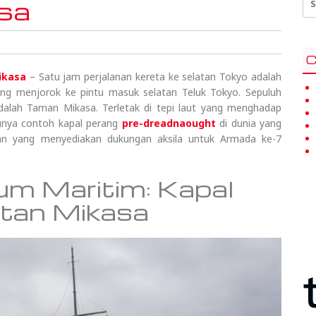
sa
for
C
ikasa
– Satu jam perjalanan kereta ke selatan Tokyo adalah
ang menjorok ke pintu masuk selatan Teluk Tokyo. Sepuluh
 adalah Taman Mikasa. Terletak di tepi laut yang menghadap
atunya contoh kapal perang
pre-dreadnaought
di dunia yang
han yang menyediakan dukungan aksila untuk Armada ke-7
m Maritim: Kapal
atan Mikasa