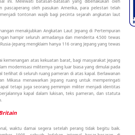
al ini. Melewati batasan-batasan yang diberlakukan oleh
 pascaperang oleh pasukan Amerika, para pelestari telah
enjadi tontonan wajib bagi pecinta sejarah angkatan laut
enangan menakjubkan Angkatan Laut Jepang di Pertempuran
angan hampir seluruh armadanya dan menderita 4.500 tewas
g Rusia-Jepang mengklaim hanya 116 orang Jepang yang tewas
i kemenangan atas kekuatan barat, bagi masyarakat Jepang
alam modernisasi militernya yang luar biasa yang dimulai pada
l terlihat di seluruh ruang pameran di atas kapal. Berlawanan
 dan Mikasa menawarkan Jepang ruang untuk memperingati
pal tetapi juga seorang pemimpin militer menjadi identitas
m berjalannya kapal dalam lukisan, teks pameran, dan statuta
.
Britain
l, waktu damai segera setelah perang tidak begitu baik.
mber 1905, sebuah ledakan internal besar-besaran di