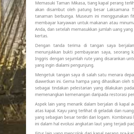
Memasuki Taman Mikasa, tiang kapal perang terl
akan disambut oleh patung besar Laksamana Togo
tanaman berbunga. Museum ini menggunakan fitu
membayar karyawan untuk makanan atau minuma
Anda, dan setelah memasukkan jumlah uang yang 
kertas.
Dengan tanda terima di tangan saya berjalan
menunjukkan bukti pembayaran saya, seorang 
Inggris dengan sejumlah rute yang disarankan unt
yang ingin dialami pengunjung.
Mengetuk tangan saya di salah satu menara depa
diawetkan ini. Gema hampa yang dihasilkan oleh 
sebagai tindakan pelestarian yang dilakukan pa
memenangkan kemenangan daripada restorasi pen
Aspek lain yang menarik dalam berjalan di kapal 
atas kapal. Kayu yang terlihat di geladak dan ruan
yang sebagian besar terdiri dari logam. Kombinasi
ini dalam hal evolusi angkatan laut yang terjadi 
Fitur lain yang mencolok dari kapal perang pra-k