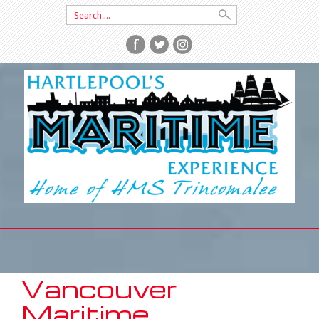
Search
for:
SKIP
TO
CONTENT
Vancouver
Maritime