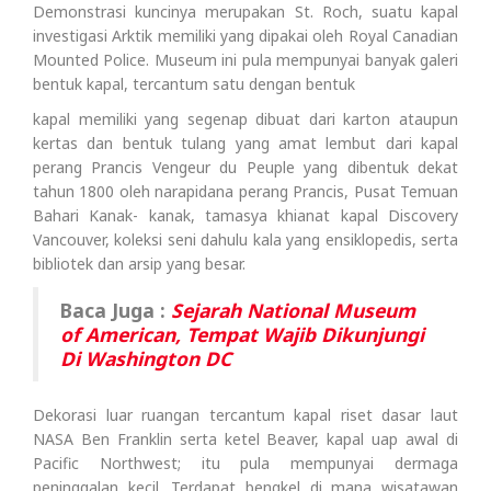
Demonstrasi kuncinya merupakan St. Roch, suatu kapal
investigasi Arktik memiliki yang dipakai oleh Royal Canadian
Mounted Police. Museum ini pula mempunyai banyak galeri
bentuk kapal, tercantum satu dengan bentuk
kapal memiliki yang segenap dibuat dari karton ataupun
kertas dan bentuk tulang yang amat lembut dari kapal
perang Prancis Vengeur du Peuple yang dibentuk dekat
tahun 1800 oleh narapidana perang Prancis, Pusat Temuan
Bahari Kanak- kanak, tamasya khianat kapal Discovery
Vancouver, koleksi seni dahulu kala yang ensiklopedis, serta
bibliotek dan arsip yang besar.
Baca Juga :
Sejarah National Museum
of American, Tempat Wajib Dikunjungi
Di Washington DC
Dekorasi luar ruangan tercantum kapal riset dasar laut
NASA Ben Franklin serta ketel Beaver, kapal uap awal di
Pacific Northwest; itu pula mempunyai dermaga
peninggalan kecil. Terdapat bengkel di mana wisatawan