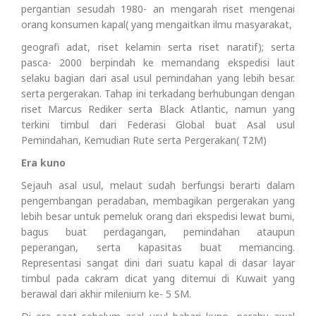
pergantian sesudah 1980- an mengarah riset mengenai
orang konsumen kapal( yang mengaitkan ilmu masyarakat,
geografi adat, riset kelamin serta riset naratif); serta
pasca- 2000 berpindah ke memandang ekspedisi laut
selaku bagian dari asal usul pemindahan yang lebih besar.
serta pergerakan. Tahap ini terkadang berhubungan dengan
riset Marcus Rediker serta Black Atlantic, namun yang
terkini timbul dari Federasi Global buat Asal usul
Pemindahan, Kemudian Rute serta Pergerakan( T2M)
Era kuno
Sejauh asal usul, melaut sudah berfungsi berarti dalam
pengembangan peradaban, membagikan pergerakan yang
lebih besar untuk pemeluk orang dari ekspedisi lewat bumi,
bagus buat perdagangan, pemindahan ataupun
peperangan, serta kapasitas buat memancing.
Representasi sangat dini dari suatu kapal di dasar layar
timbul pada cakram dicat yang ditemui di Kuwait yang
berawal dari akhir milenium ke- 5 SM.