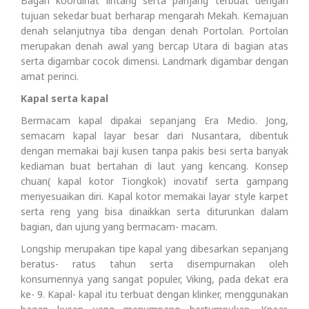
Bagan koordinat lintang serta panjang terbuat dengan
tujuan sekedar buat berharap mengarah Mekah. Kemajuan
denah selanjutnya tiba dengan denah Portolan. Portolan
merupakan denah awal yang bercap Utara di bagian atas
serta digambar cocok dimensi. Landmark digambar dengan
amat perinci.
Kapal serta kapal
Bermacam kapal dipakai sepanjang Era Medio. Jong,
semacam kapal layar besar dari Nusantara, dibentuk
dengan memakai baji kusen tanpa pakis besi serta banyak
kediaman buat bertahan di laut yang kencang. Konsep
chuan( kapal kotor Tiongkok) inovatif serta gampang
menyesuaikan diri. Kapal kotor memakai layar style karpet
serta reng yang bisa dinaikkan serta diturunkan dalam
bagian, dan ujung yang bermacam- macam.
Longship merupakan tipe kapal yang dibesarkan sepanjang
beratus- ratus tahun serta disempurnakan oleh
konsumennya yang sangat populer, Viking, pada dekat era
ke- 9. Kapal- kapal itu terbuat dengan klinker, menggunakan