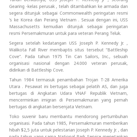
Gearing -kelas perusak , telah ditambahkan ke armada dan
segera ditunjuk sebagai Commonwealth peringatan resmi
‘s ke Korea dan Perang Vietnam . Sesuai dengan ini, USS
Massachusetts kemudian ditunjuk sebagai peringatan
resmi Persemakmuran untuk para veteran Perang Teluk.
Segera setelah kedatangan USS Joseph P. Kennedy Jr. ,
Walikota Fall River membaptis situs tersebut “Battleship
Cove”. Pada tahun 1975 Tin Can Sailors, Inc., sebuah
organisasi nasional dengan 24.000 veteran perusak,
didirikan di Battleship Cove.
Tahun 1984 termasuk penambahan Trojan T-28 Amerika
Utara . Pesawat ini bertugas sebagai pelatih AS, dan juga
bertugas di Angkatan Udara VNAF Republik Vietnam,
mencerminkan imigran di Persemakmuran yang pernah
bertugas di angkatan bersenjata Vietnam.
Toko suvenir baru membantu mendorong pertumbuhan
organisasi. Pada tahun 1985, Persemakmuran memberikan
hibah $2,5 juta untuk pelestarian Joseph P. Kennedy Jr. , dan
pada tahun yang sama National Park Service menetapkan