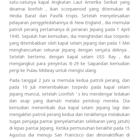
satu-satunya kapal Angkatan Laut Amerika Serikat yang
dinamai lionfish , ikan scorpaenoid yang ditemukan di
Hindia Barat dan Pasifik tropis. Setelah menyelesaikan
pelayaran penggeledahannya di New England , dia memulai
patroli perang pertamanya di perairan Jepang pada 1 April
1945. Sepuluh hari kemudian, dia menghindari dua torpedo
yang ditembakkan oleh kapal selam Jepang dan pada 1 Mei
menghancurkan sekunar Jepang dengan senjata deknya .
Setelah bertemu dengan kapal selam USS Ray , dia
mengangkut para penyintas B-29 ke Saipandan kemudian
pergi ke Pulau Midway untuk mengisi ulang.
Pada tanggal 2 Juni ia memulai kedua patroli perang, dan
pada 10 Juli menembakkan torpedo pada kapal selam
Jepang muncul, setelah Lionfish ‘ s kru mendengar ledakan
dan asap yang diamati melalui periskop mereka. Dia
kemudian menembaki dua kapal selam Jepang lagi dan
mengakhiri patroli perang kedua dan terakhirnya melakukan
tugas penjaga pantai (penyelamatan selebaran yang jatuh)
di lepas pantai Jepang. Ketika permusuhan berakhir pada 15
Agustus dia menuju San Francisco dan dinonaktifkan di