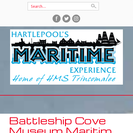
Search
for:
SKIP
TO
CONTENT
Battleship Cove
Museum Maritim