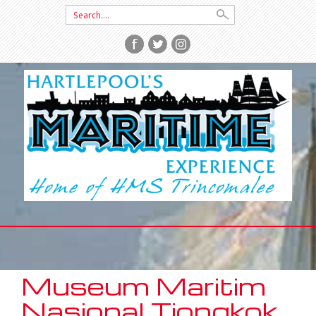
Search
for:
SKIP
TO
CONTENT
Museum Maritim
Nasional Tiongkok