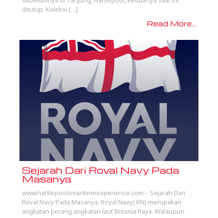
ditutup. Koleksi […]
Read More...
Sejarah Dari Roval Navy Pada
Masanya
www.hartlepoolsmaritimeexperience.com – Sejarah Dari
Roval Navy Pada Masanya. Royal Navy( RN) merupakan
angkatan perang angkatan laut Britania Raya. Walaupun