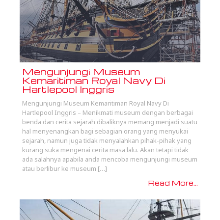
Mengunjungi Museum
Kemaritiman Royal Navy Di
Hartlepool Inggris
Mengunjungi Museum Kemaritiman Royal Navy Di
Hartlepool Inggris – Menikmati museum dengan berbagai
benda dan cerita sejarah dibaliknya memang menjadi suatu
hal menyenangkan bagi sebagian orang yang menyukai
sejarah, namun juga tidak menyalahkan pihak-pihak yang
kurang suka mengenai cerita masa lalu. Akan tetapi tidak
ada salahnya apabila anda mencoba mengunjungi museum
atau berlibur ke museum […]
Read More...