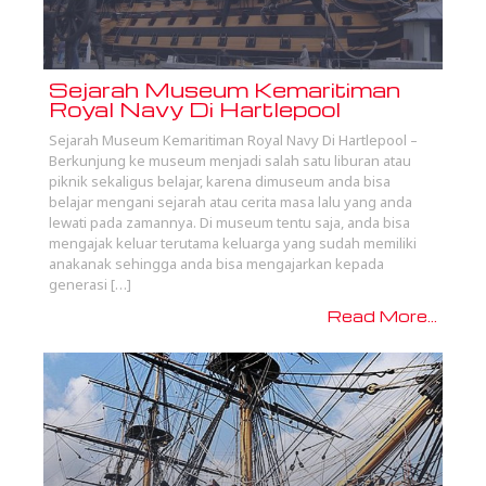
Sejarah Museum Kemaritiman
Royal Navy Di Hartlepool
Sejarah Museum Kemaritiman Royal Navy Di Hartlepool –
Berkunjung ke museum menjadi salah satu liburan atau
piknik sekaligus belajar, karena dimuseum anda bisa
belajar mengani sejarah atau cerita masa lalu yang anda
lewati pada zamannya. Di museum tentu saja, anda bisa
mengajak keluar terutama keluarga yang sudah memiliki
anakanak sehingga anda bisa mengajarkan kepada
generasi […]
Read More...