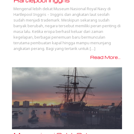
Hartlepool Inggris
Mengenal lebih dekat Museum Nasional Royal Navy di
Hartlepool Inggris – Inggris dan angkatan laut seolah
sudah menjadi trademark. Meskipun sekarang sudah
banyak berubah, negara tersebut memiliki peran penting di
masa lalu. Ketika eropa berhasil keluar dari zaman
kegelapan, berbagai penemuan baru bermunculan
terutama pembuatan kapal hingga mampu menunjang
angkatan perang. Bagi yang tertarik untuk […]
Read More...