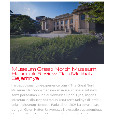
Museum Great North Museum:
Hancock Review Dan Melihat
Sejarhnya
hartlepoolsmaritimeexperience.com – The Great North
Museum: Hancock – merupakan museum asal usul alam
serta peradaban kuno di Newcastle upon Tyne, Inggris.
Museum ini dibuat pada tahun 1884 serta tadinya diketahui
selaku Museum Hancock. Pada tahun 2006 itu berasosiasi
dengan Galeri Hatton Universitas Newcastle buat membuat