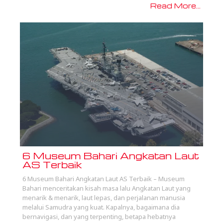
Read More...
6 Museum Bahari Angkatan Laut
AS Terbaik
6 Museum Bahari Angkatan Laut AS Terbaik – Museum
Bahari menceritakan kisah masa lalu Angkatan Laut yang
menarik & menarik, laut lepas, dan perjalanan manusia
melalui Samudra yang kuat. Kapalnya, bagaimana dia
bernavigasi, dan yang terpenting, betapa hebatnya