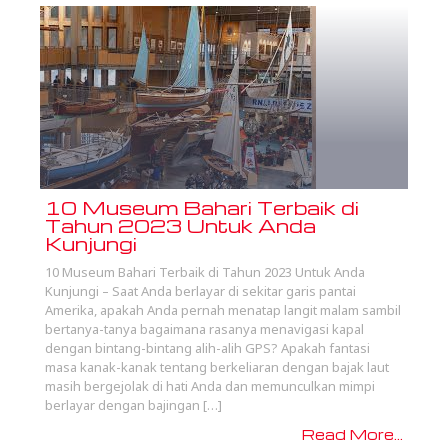
10 Museum Bahari Terbaik di
Tahun 2023 Untuk Anda
Kunjungi
10 Museum Bahari Terbaik di Tahun 2023 Untuk Anda
Kunjungi – Saat Anda berlayar di sekitar garis pantai
Amerika, apakah Anda pernah menatap langit malam sambil
bertanya-tanya bagaimana rasanya menavigasi kapal
dengan bintang-bintang alih-alih GPS? Apakah fantasi
masa kanak-kanak tentang berkeliaran dengan bajak laut
masih bergejolak di hati Anda dan memunculkan mimpi
berlayar dengan bajingan […]
Read More...