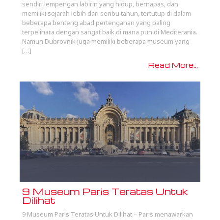
sendiri lempengan labirin yang hidup, bernapas, dan
memiliki sejarah lebih dari seribu tahun, tertutup di dalam
beberapa benteng abad pertengahan yang paling
terpelihara dengan sangat baik di mana pun di Mediterania.
Namun Dubrovnik juga memiliki beberapa museum yang
[…]
Read More...
9 Museum Paris Teratas Untuk
Dilihat
9 Museum Paris Teratas Untuk Dilihat – Paris menawarkan