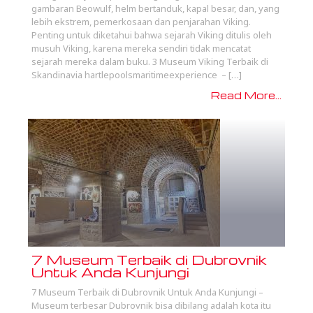
gambaran Beowulf, helm bertanduk, kapal besar, dan, yang
lebih ekstrem, pemerkosaan dan penjarahan Viking.
Penting untuk diketahui bahwa sejarah Viking ditulis oleh
musuh Viking, karena mereka sendiri tidak mencatat
sejarah mereka dalam buku. 3 Museum Viking Terbaik di
Skandinavia hartlepoolsmaritimeexperience – […]
Read More...
7 Museum Terbaik di Dubrovnik
Untuk Anda Kunjungi
7 Museum Terbaik di Dubrovnik Untuk Anda Kunjungi –
Museum terbesar Dubrovnik bisa dibilang adalah kota itu