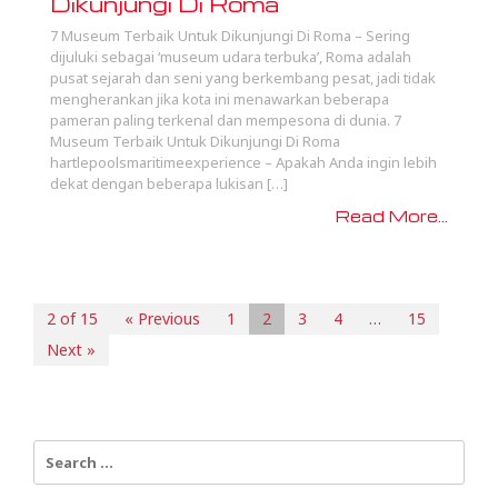
Dikunjungi Di Roma
7 Museum Terbaik Untuk Dikunjungi Di Roma – Sering
dijuluki sebagai ‘museum udara terbuka’, Roma adalah
pusat sejarah dan seni yang berkembang pesat, jadi tidak
mengherankan jika kota ini menawarkan beberapa
pameran paling terkenal dan mempesona di dunia. 7
Museum Terbaik Untuk Dikunjungi Di Roma
hartlepoolsmaritimeexperience – Apakah Anda ingin lebih
dekat dengan beberapa lukisan […]
Read More...
2 of 15
« Previous
1
2
3
4
…
15
Next »
Search
for: