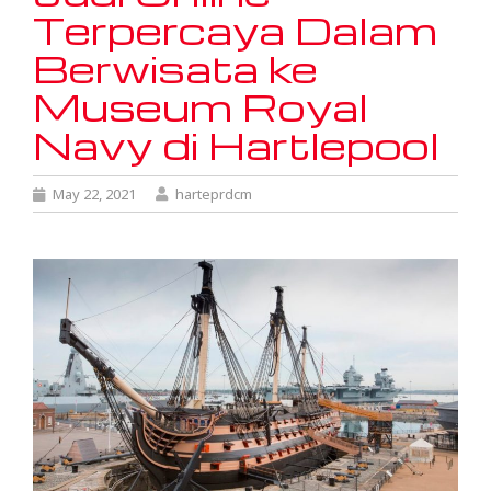
Terpercaya Dalam
Berwisata ke
Museum Royal
Navy di Hartlepool
May 22, 2021
harteprdcm