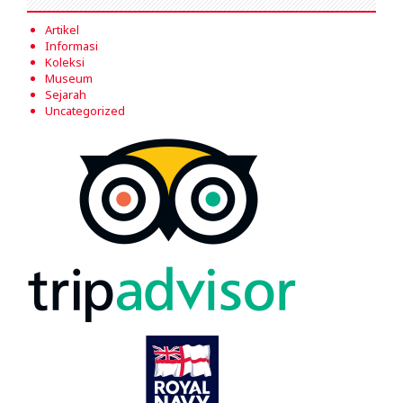
Artikel
Informasi
Koleksi
Museum
Sejarah
Uncategorized