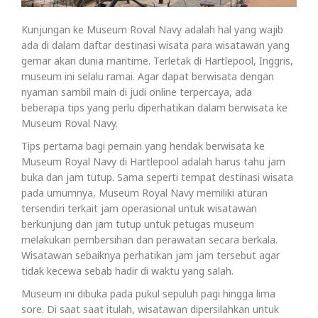
Kunjungan ke Museum Roval Navy adalah hal yang wajib
ada di dalam daftar destinasi wisata para wisatawan yang
gemar akan dunia maritime. Terletak di Hartlepool, Inggris,
museum ini selalu ramai. Agar dapat berwisata dengan
nyaman sambil main di judi online terpercaya, ada
beberapa tips yang perlu diperhatikan dalam berwisata ke
Museum Roval Navy.
Tips pertama bagi pemain yang hendak berwisata ke
Museum Royal Navy di Hartlepool adalah harus tahu jam
buka dan jam tutup. Sama seperti tempat destinasi wisata
pada umumnya, Museum Royal Navy memiliki aturan
tersendiri terkait jam operasional untuk wisatawan
berkunjung dan jam tutup untuk petugas museum
melakukan pembersihan dan perawatan secara berkala.
Wisatawan sebaiknya perhatikan jam jam tersebut agar
tidak kecewa sebab hadir di waktu yang salah.
Museum ini dibuka pada pukul sepuluh pagi hingga lima
sore. Di saat saat itulah, wisatawan dipersilahkan untuk