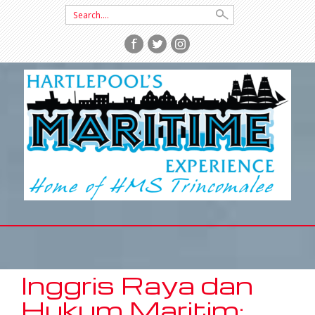
Search
for:
SKIP
TO
CONTENT
Inggris Raya dan
Hukum Maritim: