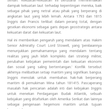
sendiri. Kekuatan-kekuatan ini berusaha meminimalkan
dampak kekuatan laut terhadap kepentingan mereka, baik
sebagai pihak yang netral atau pihak yang berperang di
angkatan laut yang lebih lemah. Antara 1793 dan 1815
Inggris dan Prancis terlibat dalam perang total, dengan
gesekan ekonomi sebagai garis depan geostrategis antara
kekuatan darat dan kekuatan laut.
Hal ini memberikan pengaruh yang mendalam atas Hakim
Senior Admiralty Court Lord Stowell, yang ‘penilaiannya
menunjukkan pemahamannya yang mendalam tentang
realitas yang jauh lebih kompleks dari strategi militer,
perubahan kebijakan pemerintah dan kekuatan ekonomi
dan sosial yang saling bertentangan.’ Konflik tersebut
akhirnya melibatkan setiap maritim yang signifikan. bangsa.
Inggris menolak untuk membahas hak-hak berperang
maritim di pemukiman Wina tahun 181415. Pascaperang
masalah hak pencarian adalah inti dari kebijakan Inggris
untuk menekan Perdagangan Budak Atlantik, sebuah
kebijakan yang ditafsirkan oleh Amerika Serikat dan lainnya
sebagai pengenaan hegemoni maritim untuk tujuan