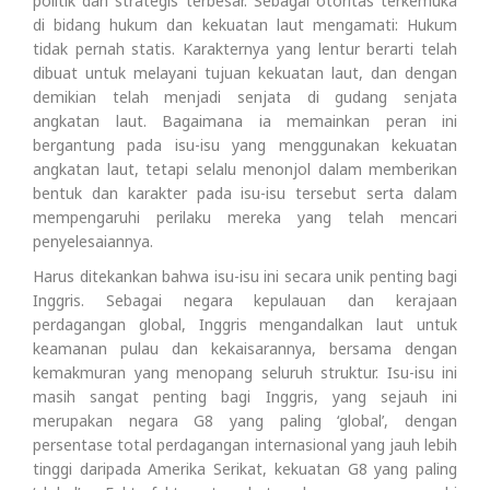
politik dan strategis terbesar. Sebagai otoritas terkemuka
di bidang hukum dan kekuatan laut mengamati: Hukum
tidak pernah statis. Karakternya yang lentur berarti telah
dibuat untuk melayani tujuan kekuatan laut, dan dengan
demikian telah menjadi senjata di gudang senjata
angkatan laut. Bagaimana ia memainkan peran ini
bergantung pada isu-isu yang menggunakan kekuatan
angkatan laut, tetapi selalu menonjol dalam memberikan
bentuk dan karakter pada isu-isu tersebut serta dalam
mempengaruhi perilaku mereka yang telah mencari
penyelesaiannya.
Harus ditekankan bahwa isu-isu ini secara unik penting bagi
Inggris. Sebagai negara kepulauan dan kerajaan
perdagangan global, Inggris mengandalkan laut untuk
keamanan pulau dan kekaisarannya, bersama dengan
kemakmuran yang menopang seluruh struktur. Isu-isu ini
masih sangat penting bagi Inggris, yang sejauh ini
merupakan negara G8 yang paling ‘global’, dengan
persentase total perdagangan internasional yang jauh lebih
tinggi daripada Amerika Serikat, kekuatan G8 yang paling