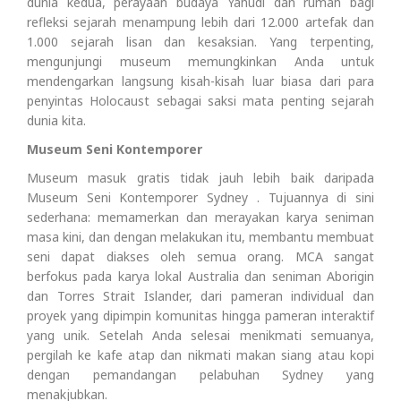
dunia kedua, perayaan budaya Yahudi dan rumah bagi
refleksi sejarah menampung lebih dari 12.000 artefak dan
1.000 sejarah lisan dan kesaksian. Yang terpenting,
mengunjungi museum memungkinkan Anda untuk
mendengarkan langsung kisah-kisah luar biasa dari para
penyintas Holocaust sebagai saksi mata penting sejarah
dunia kita.
Museum Seni Kontemporer
Museum masuk gratis tidak jauh lebih baik daripada
Museum Seni Kontemporer Sydney . Tujuannya di sini
sederhana: memamerkan dan merayakan karya seniman
masa kini, dan dengan melakukan itu, membantu membuat
seni dapat diakses oleh semua orang. MCA sangat
berfokus pada karya lokal Australia dan seniman Aborigin
dan Torres Strait Islander, dari pameran individual dan
proyek yang dipimpin komunitas hingga pameran interaktif
yang unik. Setelah Anda selesai menikmati semuanya,
pergilah ke kafe atap dan nikmati makan siang atau kopi
dengan pemandangan pelabuhan Sydney yang
menakjubkan.