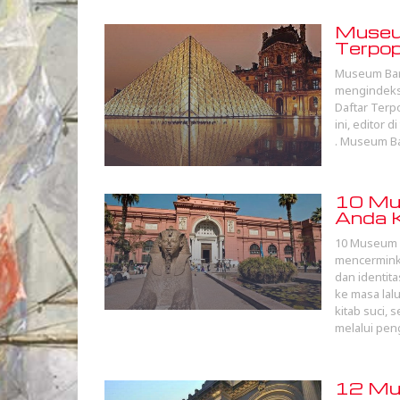
Museum
Terpo
Museum Baru
mengindeks 
Daftar Terp
ini, editor 
. Museum Ba
10 Mus
Anda K
10 Museum T
mencermink
dan identita
ke masa lalu
kitab suci,
melalui pen
12 Mus