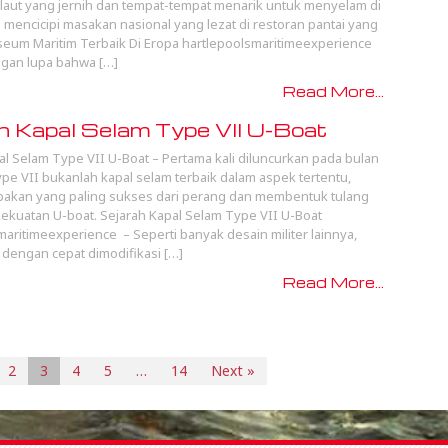
 laut yang jernih dan tempat-tempat menarik untuk menyelam di
a mencicipi masakan nasional yang lezat di restoran pantai yang
um Maritim Terbaik Di Eropa hartlepoolsmaritimeexperience
gan lupa bahwa […]
Read More...
h Kapal Selam Type VII U-Boat
al Selam Type VII U-Boat – Pertama kali diluncurkan pada bulan
Type VII bukanlah kapal selam terbaik dalam aspek tertentu,
pakan yang paling sukses dari perang dan membentuk tulang
kuatan U-boat. Sejarah Kapal Selam Type VII U-Boat
maritimeexperience – Seperti banyak desain militer lainnya,
i dengan cepat dimodifikasi […]
Read More...
2
3
4
5
…
14
Next »