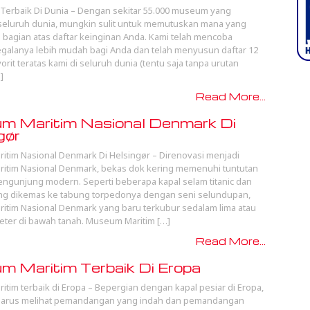
erbaik Di Dunia – Dengan sekitar 55.000 museum yang
 seluruh dunia, mungkin sulit untuk memutuskan mana yang
i bagian atas daftar keinginan Anda. Kami telah mencoba
alanya lebih mudah bagi Anda dan telah menyusun daftar 12
rit teratas kami di seluruh dunia (tentu saja tanpa urutan
]
Read More...
m Maritim Nasional Denmark Di
gør
tim Nasional Denmark Di Helsingør – Direnovasi menjadi
itim Nasional Denmark, bekas dok kering memenuhi tuntutan
pengunjung modern. Seperti beberapa kapal selam titanic dan
ng dikemas ke tabung torpedonya dengan seni selundupan,
tim Nasional Denmark yang baru terkubur sedalam lima atau
meter di bawah tanah. Museum Maritim […]
Read More...
 Maritim Terbaik Di Eropa
tim terbaik di Eropa – Bepergian dengan kapal pesiar di Eropa,
 harus melihat pemandangan yang indah dan pemandangan