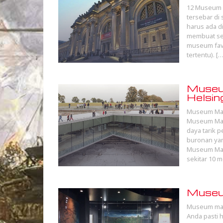
12 Museum T
tersebar di
harus ada d
membuat seg
museum favo
tertentu). […
Museu
Helsin
Museum Mari
Museum Mar
daya tarik 
buronan ya
Museum Mari
sekitar 10 
Museum
Museum mari
Anda pasti