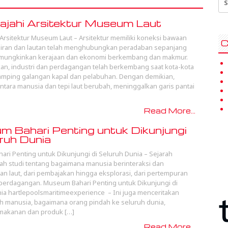
for
ajahi Arsitektur Museum Laut
 Arsitektur Museum Laut – Arsitektur memiliki koneksi bawaan
C
rairan dan lautan telah menghubungkan peradaban sepanjang
emungkinkan kerajaan dan ekonomi berkembang dan makmur.
kan, industri dan perdagangan telah berkembang saat kota-kota
amping galangan kapal dan pelabuhan. Dengan demikian,
tara manusia dan tepi laut berubah, meninggalkan garis pantai
Read More...
 Bahari Penting untuk Dikunjungi
uruh Dunia
ri Penting untuk Dikunjungi di Seluruh Dunia – Sejarah
lah studi tentang bagaimana manusia berinteraksi dan
 laut, dari pembajakan hingga eksplorasi, dari pertempuran
 perdagangan. Museum Bahari Penting untuk Dikunjungi di
ia hartlepoolsmaritimeexperience – Ini juga menceritakan
ah manusia, bagaimana orang pindah ke seluruh dunia,
makanan dan produk […]
Read More...