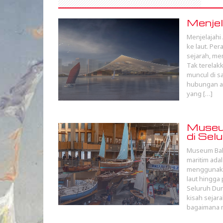
Menjel
Menjelajahi
ke laut. Pe
sejarah, m
Tak terelak
muncul di s
hubungan an
yang […]
Museum
di Sel
Museum Baha
maritim ada
menggunakan
laut hingga
Seluruh Dun
kisah sejar
bagaimana 