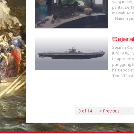
yang indah,
pantai, sert
mewah. Muse
– Namun jan
Sejara
Sejarah Kap
Juni 1936, 
tetapi meru
punggung ke
hartlepools
Tipe VII asl
3 of 14
« Previous
1