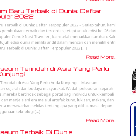
 Baru Terbaik di Dunia: Daftar
puler 2022
 Terbaik di Dunia: Daftar Terpopuler 2022 – Setiap tahun, kami
pembukaan terbaik dan tercerdas, tetapi untuk edisi ke-26 dari
opuler Condé Nast Traveler , kami telah menaikkan taruhan: Kali
di tujuh edisi dunia memiliki andil dalam mencari dan memilih entri
ru Terbaik di Dunia: Daftar Terpopuler 2022 […]
Read More...
eum Terindah di Asia Yang Perlu
unjungi
erindah di Asia Yang Perlu Anda Kunjungi – Museum
an sejarah dan budaya masyarakat. Wadah peleburan sejarah
s, mereka bertindak sebagai portal bagi individu untuk kembali
 dan menjelajahi era melalui artefak kuno, lukisan, makam, dan
 serta menawarkan sekilas tentang apa yang dilihat masa depan
ggunaan teknologi […]
Read More...
eum Terbaik Di Dunia