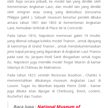
oleh Raja secara pribadi, ke model lain yang dimiliki oleh
Kementerian Angkatan Laut, dan model lain yang dimiliki
oleh emigran atau orang yang dieksekusi (terutama
Philippe galité ). Sebuah museum berumur pendek dibuka
antara tahun 1801 dan 1803 di Kementerian Angkatan
Laut, kemudian terletak di Place de la Concorde .
Pada tahun 1810, Napoleon memesan galeri 19 model,
yang dikenal sebagai koleksi model Trianon , untuk dipajang
di kantornya di Grand Trianon , untuk mendokumentasikan
jenis kapal perang yang digunakan di Angkatan Laut Prancis
pada saat itu. Jacques-Noël Sané ditugaskan untuk tugas
itu. Napoleon juga memiliki model fregat Muiron di kamar
tidurnya di Château de Malmaison .
Pada tahun 1827, setelah Restorasi Bourbon , Charles X
memerintahkan dibukanya museum Angkatan Laut di
Louvre. Tugas itu diberikan kepada Pierre Zédé . Kamar
juga dibuka atau dipugar di Cherbourg, Brest, Lorient,
Rochefort dan Toulon.
Baca Juga :
National Museum of