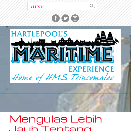
Search
for:
SKIP
TO
CONTENT
Mengulas Lebih
Jauh Tentang