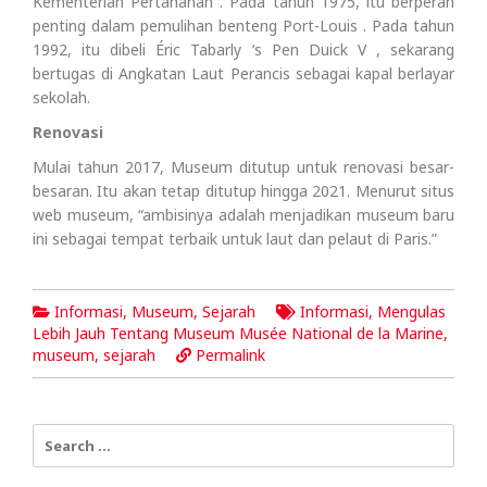
Kementerian Pertahanan . Pada tahun 1975, itu berperan
penting dalam pemulihan benteng Port-Louis . Pada tahun
1992, itu dibeli Éric Tabarly ‘s Pen Duick V , sekarang
bertugas di Angkatan Laut Perancis sebagai kapal berlayar
sekolah.
Renovasi
Mulai tahun 2017, Museum ditutup untuk renovasi besar-
besaran. Itu akan tetap ditutup hingga 2021. Menurut situs
web museum, “ambisinya adalah menjadikan museum baru
ini sebagai tempat terbaik untuk laut dan pelaut di Paris.”
Informasi
,
Museum
,
Sejarah
Informasi
,
Mengulas
Lebih Jauh Tentang Museum Musée National de la Marine
,
museum
,
sejarah
Permalink
Search
for: