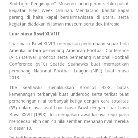
Bud Light Penginapan”. Museum ini berperan selaku pusat
kegiatan Fleet Week tahunan. Mendatangi bandar kapal
perang di halte kapal berdarmawisata di utara, serta
kegiatan diadakan di laman museum serta dek Intrepid.
Luar biasa Bowl XLVIII
Luar biasa Bowl XLVIII merupakan perlombaan sepak bola
Amerika antara pemenang American Football Conference
(AFC) Denver Broncos serta pemenang National Football
Conference (NFC) Seattle Seahawks buat memastikan
pemenang National Football League (NFL) buat masa
2013.
The Seahawks menaklukkan Broncos 43-8, batas
kemenangan terbanyak buat underdog serta terikat buat
perbandingan nilai terbanyak ketiga dengan cara totalitas
(35) dalam asal usul Luar biasa Bowl dengan Luar biasa
Bowl XXVII (1993). Ini merupakan awal kalinya regu juara
mengecap lebih dari 40 nilai sembari menahan rival mereka
di dasar 10.
Ini jadi kemenangan Luar biasa Bowl awal untuk Seahawks