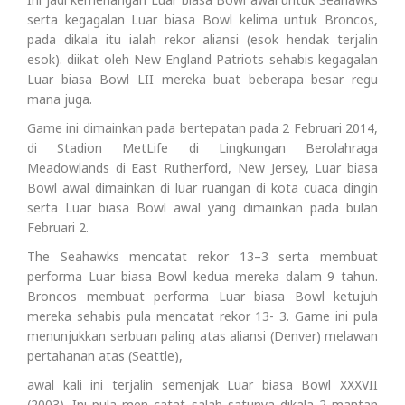
serta kegagalan Luar biasa Bowl kelima untuk Broncos,
pada dikala itu ialah rekor aliansi (esok hendak terjalin
esok). diikat oleh New England Patriots sehabis kegagalan
Luar biasa Bowl LII mereka buat beberapa besar regu
mana juga.
Game ini dimainkan pada bertepatan pada 2 Februari 2014,
di Stadion MetLife di Lingkungan Berolahraga
Meadowlands di East Rutherford, New Jersey, Luar biasa
Bowl awal dimainkan di luar ruangan di kota cuaca dingin
serta Luar biasa Bowl awal yang dimainkan pada bulan
Februari 2.
The Seahawks mencatat rekor 13–3 serta membuat
performa Luar biasa Bowl kedua mereka dalam 9 tahun.
Broncos membuat performa Luar biasa Bowl ketujuh
mereka sehabis pula mencatat rekor 13- 3. Game ini pula
menunjukkan serbuan paling atas aliansi (Denver) melawan
pertahanan atas (Seattle),
awal kali ini terjalin semenjak Luar biasa Bowl XXXVII
(2003). Ini pula men catat salah satunya dikala 2 mantan