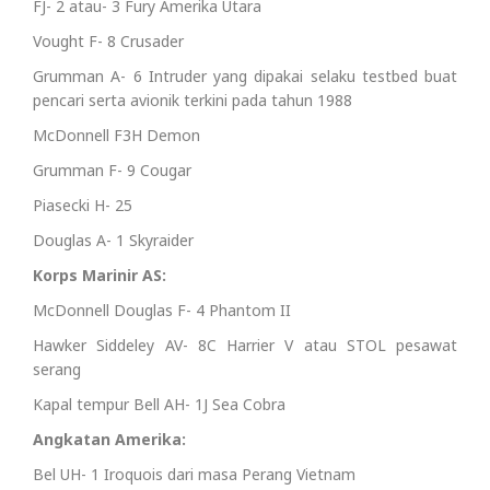
FJ- 2 atau- 3 Fury Amerika Utara
Vought F- 8 Crusader
Grumman A- 6 Intruder yang dipakai selaku testbed buat
pencari serta avionik terkini pada tahun 1988
McDonnell F3H Demon
Grumman F- 9 Cougar
Piasecki H- 25
Douglas A- 1 Skyraider
Korps Marinir AS:
McDonnell Douglas F- 4 Phantom II
Hawker Siddeley AV- 8C Harrier V atau STOL pesawat
serang
Kapal tempur Bell AH- 1J Sea Cobra
Angkatan Amerika:
Bel UH- 1 Iroquois dari masa Perang Vietnam