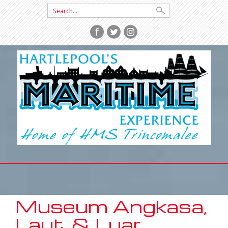
Search
for:
SKIP
TO
CONTENT
Museum Angkasa,
Laut, & Luar