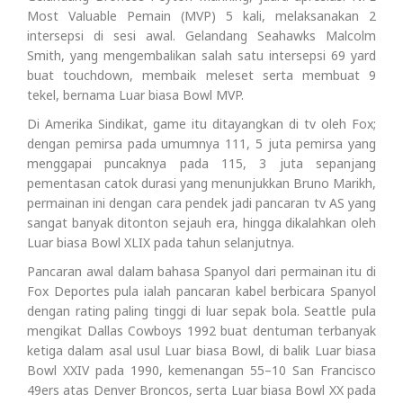
Most Valuable Pemain (MVP) 5 kali, melaksanakan 2
intersepsi di sesi awal. Gelandang Seahawks Malcolm
Smith, yang mengembalikan salah satu intersepsi 69 yard
buat touchdown, membaik meleset serta membuat 9
tekel, bernama Luar biasa Bowl MVP.
Di Amerika Sindikat, game itu ditayangkan di tv oleh Fox;
dengan pemirsa pada umumnya 111, 5 juta pemirsa yang
menggapai puncaknya pada 115, 3 juta sepanjang
pementasan catok durasi yang menunjukkan Bruno Marikh,
permainan ini dengan cara pendek jadi pancaran tv AS yang
sangat banyak ditonton sejauh era, hingga dikalahkan oleh
Luar biasa Bowl XLIX pada tahun selanjutnya.
Pancaran awal dalam bahasa Spanyol dari permainan itu di
Fox Deportes pula ialah pancaran kabel berbicara Spanyol
dengan rating paling tinggi di luar sepak bola. Seattle pula
mengikat Dallas Cowboys 1992 buat dentuman terbanyak
ketiga dalam asal usul Luar biasa Bowl, di balik Luar biasa
Bowl XXIV pada 1990, kemenangan 55–10 San Francisco
49ers atas Denver Broncos, serta Luar biasa Bowl XX pada